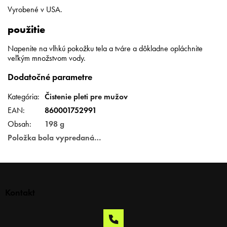
Vyrobené v USA.
použitie
Napenite na vlhkú pokožku tela a tváre a dôkladne opláchnite
veľkým množstvom vody.
Dodatočné parametre
Kategória
:
Čistenie pleti pre mužov
EAN
:
860001752991
Obsah
:
198 g
Položka bola vypredaná…
Z
á
p
Kontakt
ä
t
i