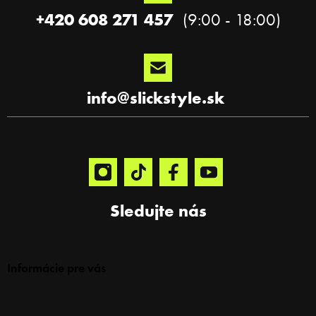
e
+420 608 271 457
info
@
slickstyle.sk
Sledujte nás
Informácie pre vás