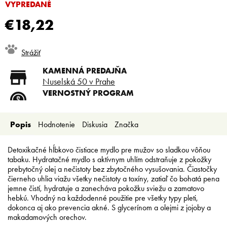
VYPREDANÉ
€18,22
Jednotková
Strážiť
cena:
KAMENNÁ PREDAJŇA
Nuselská 50 v Prahe
VERNOSTNÝ PROGRAM
Registruj sa a ušetri
DOPRAVA ZADARMO
Popis
Hodnotenie
Diskusia
Značka
Doprava zadarmo od 80 €
SLICKSTYLE PARTNER
Nízke ceny pre holičov a
Detoxikačné hĺbkovo čistiace mydlo pre mužov so sladkou vôňou
kaderníkov
tabaku.
Hydratačné mydlo s aktívnym uhlím odstraňuje z pokožky
prebytočný olej a nečistoty bez zbytočného vysušovania. Čiastočky
čierneho uhlia viažu všetky nečistoty a toxíny, zatiaľ čo bohatá pena
jemne čistí, hydratuje a zanecháva pokožku sviežu a zamatovo
hebkú. Vhodný na každodenné použitie pre všetky typy pleti,
dokonca aj ako prevencia akné. S glycerínom a olejmi z jojoby a
makadamových orechov.