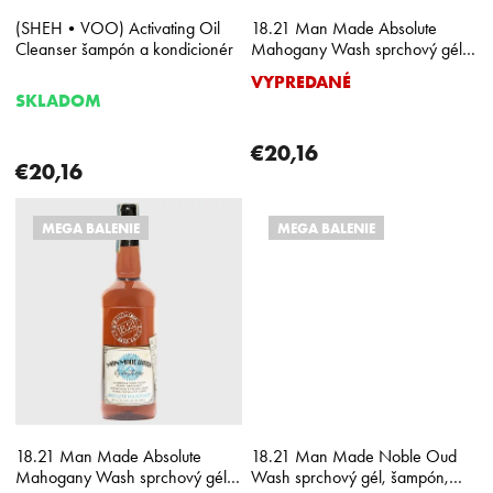
k
(SHEH•VOO) Activating Oil
18.21 Man Made Absolute
t
Cleanser šampón a kondicionér
Mahogany Wash sprchový gél,
o
šampón, kondicionér 532 ml
VYPREDANÉ
Priemerné
v
SKLADOM
hodnotenie
produktu
je
€20,16
€20,16
5,0
z
5
MEGA BALENIE
MEGA BALENIE
hviezdičiek.
18.21 Man Made Absolute
18.21 Man Made Noble Oud
Mahogany Wash sprchový gél,
Wash sprchový gél, šampón,