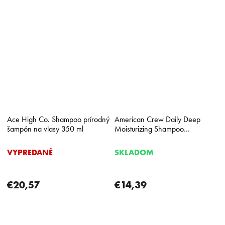
Ace High Co. Shampoo prírodný
American Crew Daily Deep
šampón na vlasy 350 ml
Moisturizing Shampoo
hydratačný šampón pre
každodenné použitie pre mužov
VYPREDANÉ
SKLADOM
250 ml
€20,57
€14,39