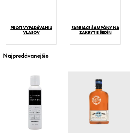
PROTI VYPADÁVANIU
FARBIACE ŠAMPÓNY NA
VLASOV
ZAKRYTIE ŠEDÍN
Najpredávanejšie
V
ý
p
i
s
p
r
o
d
u