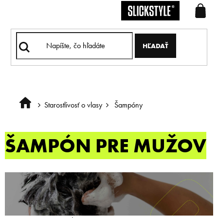
Prejsť
na
obsah
HĽADAŤ
Starostlivosť o vlasy
Šampóny
Domov
ŠAMPÓN PRE MUŽOV