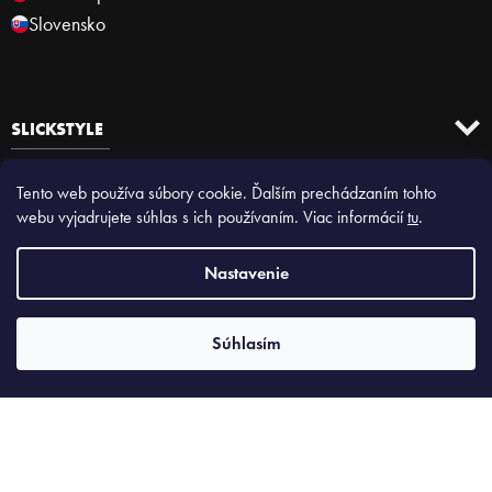
Slovensko
SLICKSTYLE
Tento web používa súbory cookie. Ďalším prechádzaním tohto
webu vyjadrujete súhlas s ich používaním. Viac informácií
tu
.
Nastavenie
NUSELSKÁ 50
Súhlasím
Naša predajňa.
Tvoja nová adresa!
ZISTIŤ VIAC