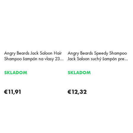
Angry Beards Jack Saloon Hair
Angry Beards Speedy Shampoo
Shampoo šampón na vlasy 230
Jack Saloon suchý šampón pre
ml
mužov 150 ml
SKLADOM
SKLADOM
€11,91
€12,32