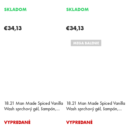
šampón, kondicionér 950 ml
kondicionér 950 ml
SKLADOM
SKLADOM
€34,13
€34,13
MEGA BALENIE
18.21 Man Made Spiced Vanilla
18.21 Man Made Spiced Vanilla
Wash sprchový gél, šampón,
Wash sprchový gél, šampón,
kondicionér 532 ml
kondicionér 950 ml
VYPREDANÉ
VYPREDANÉ