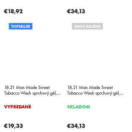
€18,92
€34,13
TOPSELLER
MEGA BALENIE
18.21 Man Made Sweet
18.21 Man Made Sweet
Tobacco Wash sprchový gél,
Tobacco Wash sprchový gél,
šampón, kondicionér 532 ml
šampón, kondicionér 950 ml
VYPREDANÉ
SKLADOM
€19,33
€34,13