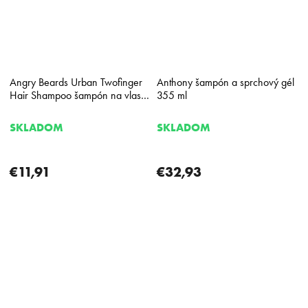
Angry Beards Urban Twofinger
Anthony šampón a sprchový gél
Hair Shampoo šampón na vlasy
355 ml
230 ml
SKLADOM
SKLADOM
€11,91
€32,93