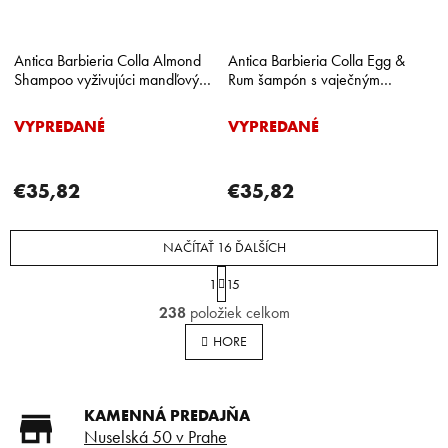
Antica Barbieria Colla Almond
Antica Barbieria Colla Egg &
Shampoo vyživujúci mandľový
Rum šampón s vaječným
šampón na vlasy 200 ml
proteínom a rumom 200 ml
VYPREDANÉ
VYPREDANÉ
€35,82
€35,82
NAČÍTAŤ 16 ĎALŠÍCH
S
1
15
t
O
r
238
položiek celkom
v
á
l
n
HORE
á
k
o
d
v
a
a
KAMENNÁ PREDAJŇA
c
n
i
Nuselská 50 v Prahe
i