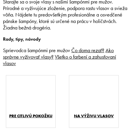
Starajte sa o svoje vlasy s našimi šampónmi pre mužov.
Prírodné a vyživujúce zloženie, podpora rastu vlasov a svieža
vôňa. Nájdete tu predovšetkým profesionálne a osvedčené
pánske šampóny, ktoré sú určené na prácu v holičstvách.
Žiadna bežná drogéria.
Rady, tipy, návody
Sprievodca šampónmi pre mužov
Čo doma rezať?
Ako
správne vyživovať vlasy?
Všetko o farbení a zahusťovaní
vlasov
PRE CITLIVÚ POKOŽKU
NA VÝŽIVU VLASOV