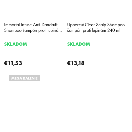
Immortal Infuse Anti-Dandruff
Uppercut Clear Scalp Shampoo
Shampoo šampón proti lupinám
šampón proti lupinám 240 ml
500 ml
SKLADOM
SKLADOM
€11,53
€13,18
MEGA BALENIE