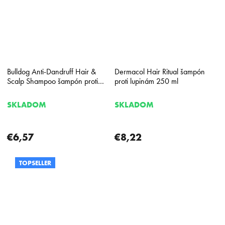
Bulldog Anti-Dandruff Hair &
Dermacol Hair Ritual šampón
Scalp Shampoo šampón proti
proti lupinám 250 ml
lupinám 300 ml
SKLADOM
SKLADOM
€6,57
€8,22
TOPSELLER