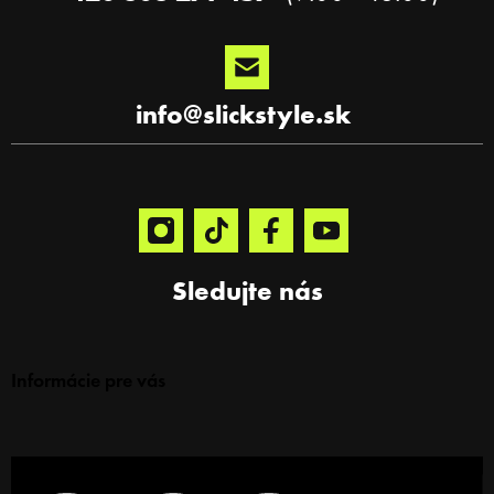
p
i
s
u
info
@
slickstyle.sk
Sledujte nás
Informácie pre vás