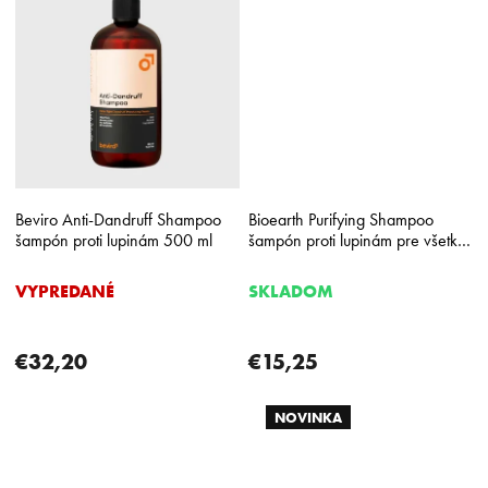
Beviro Anti-Dandruff Shampoo
Bioearth Purifying Shampoo
šampón proti lupinám 500 ml
šampón proti lupinám pre všetky
typy vlasov
VYPREDANÉ
SKLADOM
€32,20
€15,25
NOVINKA