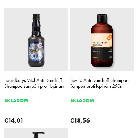
V
ý
p
i
s
p
r
o
d
u
k
Beardburys Vital Anti-Dandruff
Beviro Anti-Dandruff Shampoo
t
Shampoo šampón proti lupinám
šampón proti lupinám 250ml
o
v
SKLADOM
SKLADOM
€14,01
€18,56