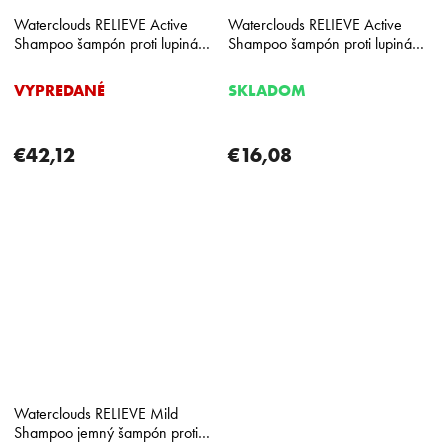
Waterclouds RELIEVE Active
Waterclouds RELIEVE Active
Shampoo šampón proti lupinám
Shampoo šampón proti lupinám
a na upokojenie pokožky 1000
a na upokojenie pokožky 250 ml
ml
VYPREDANÉ
SKLADOM
€42,12
€16,08
Waterclouds RELIEVE Mild
Shampoo jemný šampón proti