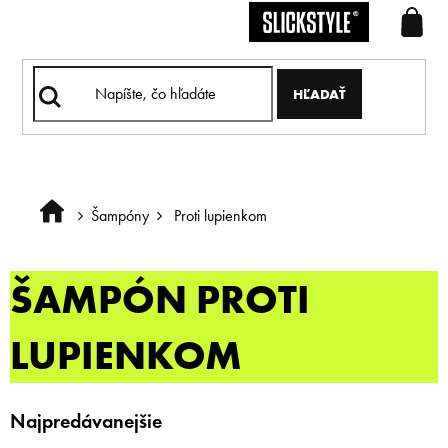
Prejsť
na
obsah
HĽADAŤ
Šampóny
Proti lupienkom
Domov
ŠAMPÓN PROTI
LUPIENKOM
Najpredávanejšie