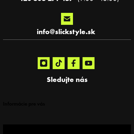
p
i
s
u
info
@
slickstyle.sk
Sledujte nás
Informácie pre vás