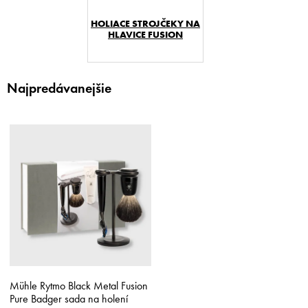
HOLIACE STROJČEKY NA
HLAVICE FUSION
Najpredávanejšie
V
ý
p
i
s
p
r
o
d
u
k
Mühle Rytmo Black Metal Fusion
t
Pure Badger sada na holení