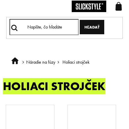
Prejsť
na
obsah
HĽADAŤ
Náradie na fúzy
Holiaci strojček
Domov
HOLIACI STROJČEK