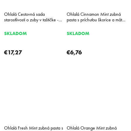
Ohlalá Cestovná sada
Ohlalá Cinnamon Mint zubná
starostlivosti o zuby v taštičke -
pasta s príchuťou škorice a mäty
Mätová
100 ml
SKLADOM
SKLADOM
€17,27
€6,76
Ohlalá Fresh Mint zubná pasta s
Ohlalá Orange Mint zubná