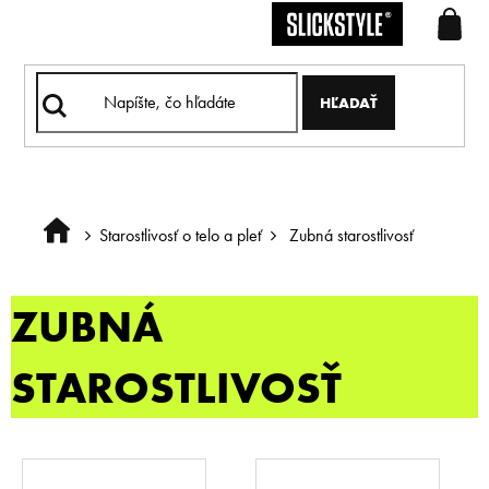
Prejsť
na
obsah
HĽADAŤ
Starostlivosť o telo a pleť
Zubná starostlivosť
Domov
ZUBNÁ
STAROSTLIVOSŤ