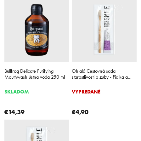
ý
p
i
s
p
r
o
d
u
k
Bullfrog Delicate Purifying
Ohlalá Cestovná sada
t
Mouthwash ústna voda 250 ml
starostlivosti o zuby - Fialka a
o
mäta
v
SKLADOM
VYPREDANÉ
€14,39
€4,90