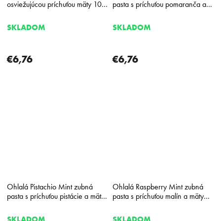
osviežujúcou príchuťou mäty 100
pasta s príchuťou pomaranča a
ml
mäty 100 ml
SKLADOM
SKLADOM
€6,76
€6,76
Ohlalá Pistachio Mint zubná
Ohlalá Raspberry Mint zubná
pasta s príchuťou pistácie a mäty
pasta s príchuťou malín a mäty
100 ml
100 ml
SKLADOM
SKLADOM