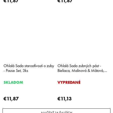
€11,87
€11,87
Ohlalá Sada starostlivosti o zuby
Ohlalá Sada zubných pást -
- Pause Set, 3ks
Bieliaca, Malinová & Mätová,
1x75ml + 2x15ml
SKLADOM
VYPREDANÉ
€11,87
€11,13
NAČÍTAŤ 16 ĎALŠÍCH