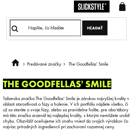
Prejsť
na
obsah
HĽADAŤ
Predávané značky
The Goodfellas' Smile
Domov
THE GOODFELLAS' SMILE
Talianska značka The Goodfellas' Smile je zárukou najvyššej kvality v
oblasti starostlivosti o fúzy a holenie. V ich portfóliu nájdete všetko, či
už sa staráte o svoje fúzy, alebo sa pravidelne holíte, pre oba tábory
má táto značka arzenál tej najlepšej kvality, s ktorým nemôžete urobiť
chybu. Obzvlášť oceňujeme ich snahu vniesť do svojich výrobkov čo
najviac prírodných ingrediencií pri zachovaní rozumnej ceny.