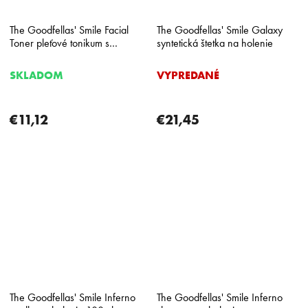
The Goodfellas' Smile Facial
The Goodfellas' Smile Galaxy
Toner pleťové tonikum s
syntetická štetka na holenie
hamamelom a uhorkou 250 ml
SKLADOM
VYPREDANÉ
€11,12
€21,45
The Goodfellas' Smile Inferno
The Goodfellas' Smile Inferno