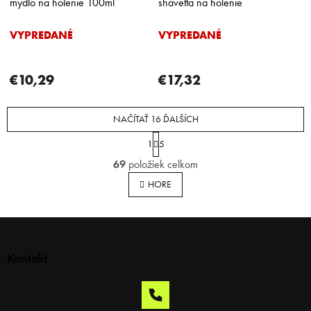
mydlo na holenie 100ml
shavetta na holenie
VYPREDANÉ
VYPREDANÉ
€10,29
€17,32
NAČÍTAŤ 16 ĎALŠÍCH
S
1
5
t
O
r
69
položiek celkom
v
á
l
n
HORE
á
k
o
d
v
a
Z
a
c
á
n
i
p
i
Kontakt
e
e
ä
p
t
r
i
v