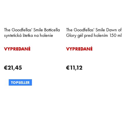
The Goodfellas' Smile Botticella
The Goodfellas' Smile Dawn of
syntetická štetka na holenie
Glory gél pred holením 150 ml
VYPREDANÉ
VYPREDANÉ
€21,45
€11,12
TOPSELLER