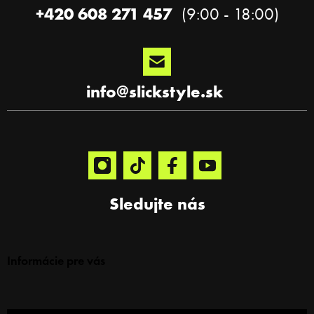
e
k
+420 608 271 457
y
v
ý
p
i
s
info
@
slickstyle.sk
u
Sledujte nás
Informácie pre vás