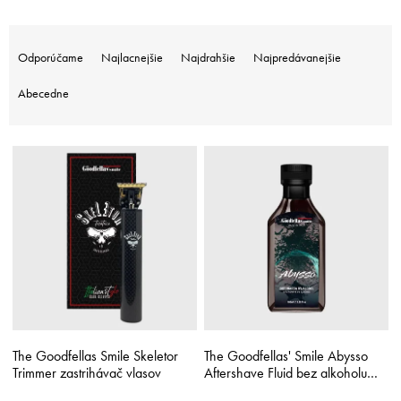
R
a
Odporúčame
Najlacnejšie
Najdrahšie
Najpredávanejšie
d
e
Abecedne
n
i
V
e
ý
p
p
r
i
o
s
d
p
u
r
k
o
t
d
o
u
v
k
The Goodfellas Smile Skeletor
The Goodfellas' Smile Abysso
t
Trimmer zastrihávač vlasov
Aftershave Fluid bez alkoholu
o
100 ml