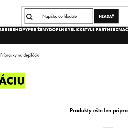
HĽADAŤ
BARBERSHOPY
PRE ŽENY
DOPLNKY
SLICKSTYLE PARTNER
ZNAČ
Prípravky na depiláciu
ÁCIU
Produkty ešte len pripr