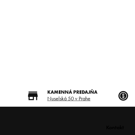
p
a
n
e
l
KAMENNÁ PREDAJŇA
Nuselská 50 v Prahe
Z
Kontakt
á
p