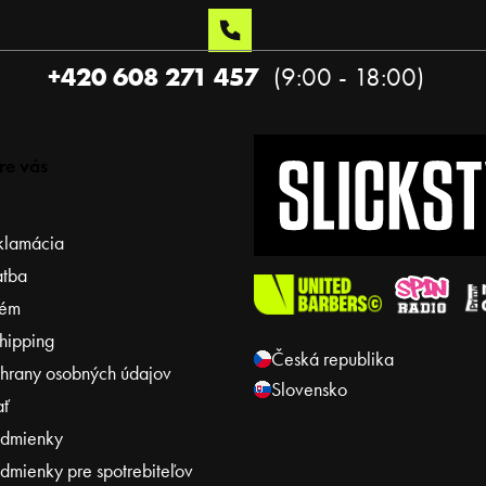
+420 608 271 457
re vás
klamácia
atba
tém
shipping
Česká republika
hrany osobných údajov
Slovensko
ať
dmienky
mienky pre spotrebiteľov