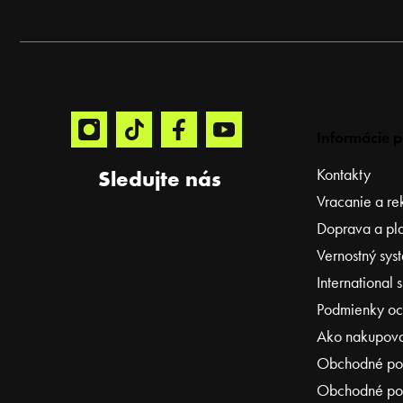
ä
t
i
e
Informácie p
Kontakty
Sledujte nás
Vracanie a re
Doprava a pl
Vernostný sys
International 
Podmienky oc
Ako nakupov
Obchodné po
Obchodné pod