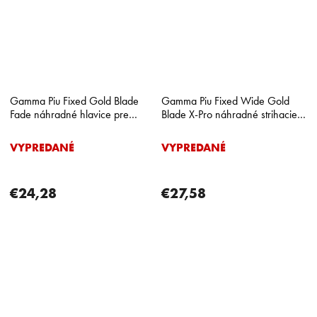
Gamma Piu Fixed Gold Blade
Gamma Piu Fixed Wide Gold
Fade náhradné hlavice pre
Blade X-Pro náhradné strihacie
strihacie strojčeky
hlavice pre kontúrovacie
strojčeky
VYPREDANÉ
VYPREDANÉ
€24,28
€27,58