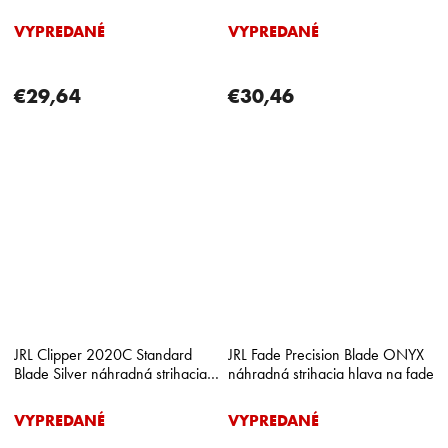
kontúrovacie strojčeky
hlava
VYPREDANÉ
VYPREDANÉ
€29,64
€30,46
JRL Clipper 2020C Standard
JRL Fade Precision Blade ONYX
Blade Silver náhradná strihacia
náhradná strihacia hlava na fade
hlava
VYPREDANÉ
VYPREDANÉ