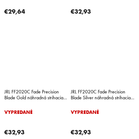
€29,64
€32,93
JRL FF2020C Fade Precision
JRL FF2020C Fade Precision
Blade Gold náhradná strihacia
Blade Silver náhradná strihacia
hlava na precízne fade
hlava na precízne fade
VYPREDANÉ
VYPREDANÉ
€32,93
€32,93