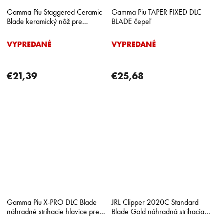
Gamma Piu Staggered Ceramic
Gamma Piu TAPER FIXED DLC
Blade keramický nôž pre
BLADE čepeľ
strihacie strojčeky
VYPREDANÉ
VYPREDANÉ
€21,39
€25,68
Gamma Piu X-PRO DLC Blade
JRL Clipper 2020C Standard
náhradné strihacie hlavice pre
Blade Gold náhradná strihacia