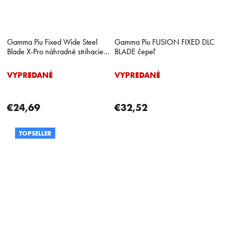
Gamma Piu Fixed Wide Steel
Gamma Piu FUSION FIXED DLC
Blade X-Pro náhradné strihacie
BLADE čepeľ
hlavice pre kontúrovacie
strojčeky
VYPREDANÉ
VYPREDANÉ
€24,69
€32,52
TOPSELLER