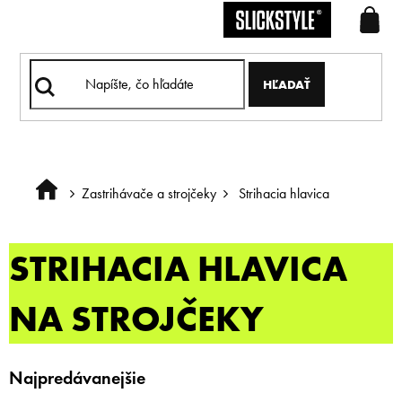
Prejsť
na
obsah
HĽADAŤ
Zastrihávače a strojčeky
Strihacia hlavica
Domov
STRIHACIA HLAVICA
NA STROJČEKY
Najpredávanejšie