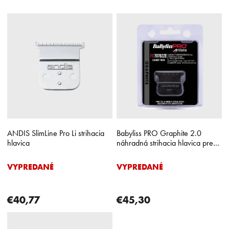
V
ý
p
i
s
p
r
o
d
u
k
ANDIS SlimLine Pro Li strihacia
Babyliss PRO Graphite 2.0
t
hlavica
náhradná strihacia hlavica pre
o
LO-PRO FX a SKELETON FX
v
VYPREDANÉ
VYPREDANÉ
€40,77
€45,30