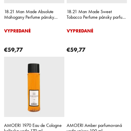
u
k
18.21 Man Made Absolute
18.21 Man Made Sweet
t
Mahogany Perfume pánsky
Tobacco Perfume pánsky parfum
o
parfum 100 ml
100 ml
v
VYPREDANÉ
VYPREDANÉ
€59,77
€59,77
AMOERI 1970 Eau de Cologne
AMOERI Amber parfumovaná
kolínska voda 170 ml
voda unisex 100 ml