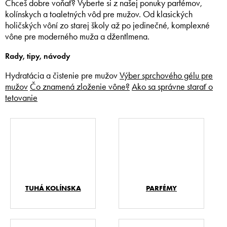
Chceš dobre voňať? Vyberte si z našej ponuky parfémov,
kolínskych a toaletných vôd pre mužov. Od klasických
holičských vôní zo starej školy až po jedinečné, komplexné
vône pre moderného muža a džentlmena.
Rady, tipy, návody
Hydratácia a čistenie pre mužov
Výber sprchového gélu pre
mužov
Čo znamená zloženie vône?
Ako sa správne starať o
tetovanie
TUHÁ KOLÍNSKA
PARFÉMY