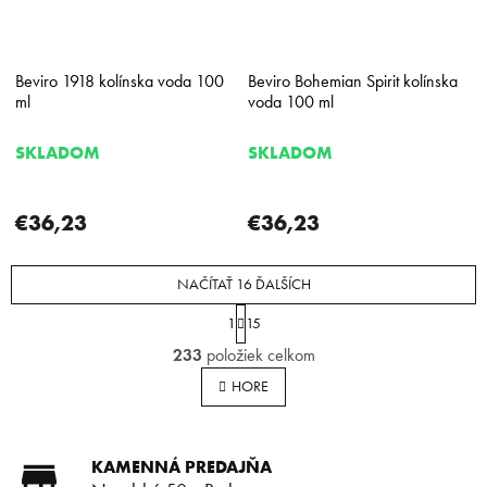
Beviro 1918 kolínska voda 100
Beviro Bohemian Spirit kolínska
ml
voda 100 ml
SKLADOM
SKLADOM
€36,23
€36,23
NAČÍTAŤ 16 ĎALŠÍCH
S
1
15
t
O
r
233
položiek celkom
v
á
l
n
HORE
á
k
o
d
v
a
a
KAMENNÁ PREDAJŇA
c
n