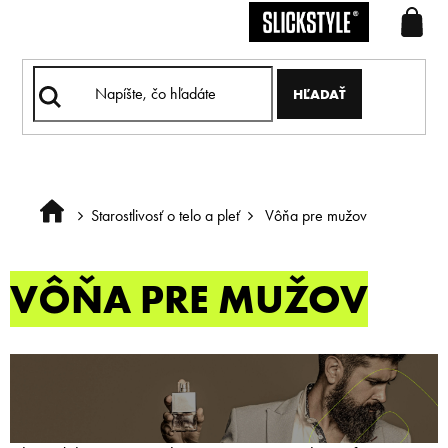
Prejsť
na
obsah
HĽADAŤ
Starostlivosť o telo a pleť
Vôňa pre mužov
Domov
VÔŇA PRE MUŽOV