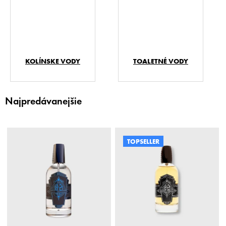
KOLÍNSKE VODY
TOALETNÉ VODY
Najpredávanejšie
V
ý
TOPSELLER
p
i
s
p
r
o
d