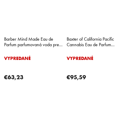
Barber Mind Made Eau de
Baxter of California Pacific
Parfum parfumovaná voda pre
Cannabis Eau de Parfum
mužov 100 ml
parfumovaná voda
VYPREDANÉ
VYPREDANÉ
€63,23
€95,59