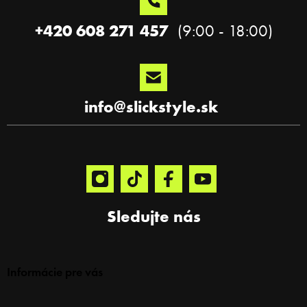
i
e
+420 608 271 457
info
@
slickstyle.sk
Sledujte nás
Informácie pre vás