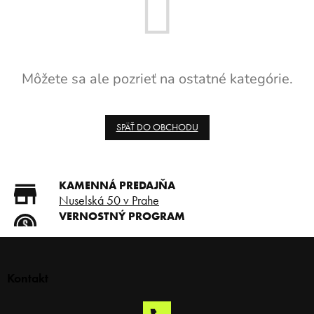
Môžete sa ale pozrieť na ostatné kategórie.
SPÄŤ DO OBCHODU
KAMENNÁ PREDAJŇA
Nuselská 50 v Prahe
VERNOSTNÝ PROGRAM
Registruj sa a ušetri
Z
DOPRAVA ZADARMO
á
Doprava zadarmo od 80 €
p
Kontakt
SLICKSTYLE PARTNER
ä
Nízke ceny pre holičov a
t
kaderníkov