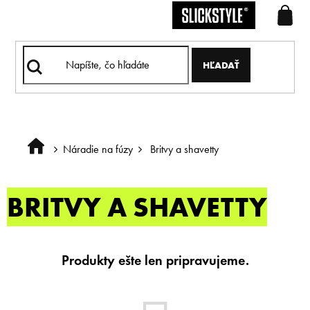
Prejsť
na
obsah
HĽADAŤ
Náradie na fúzy
Britvy a shavetty
Domov
BRITVY A SHAVETTY
Produkty ešte len pripravujeme.