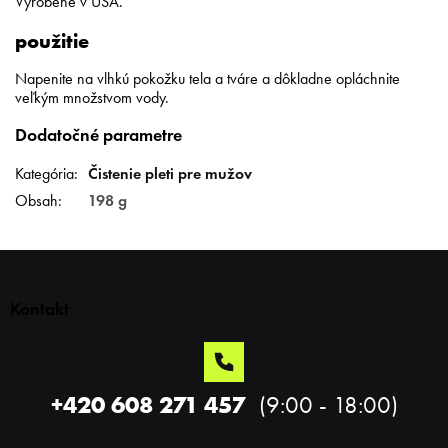
Vyrobené v USA.
použitie
Napenite na vlhkú pokožku tela a tváre a dôkladne opláchnite
veľkým množstvom vody.
Dodatočné parametre
Kategória
:
Čistenie pleti pre mužov
Obsah
:
198 g
Z
á
p
Kontakt
ä
t
i
e
+420 608 271 457