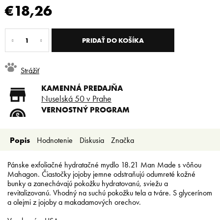
€18,26
Jednotková
cena:
PRIDAŤ DO KOŠÍKA
Strážiť
KAMENNÁ PREDAJŇA
Nuselská 50 v Prahe
VERNOSTNÝ PROGRAM
Registruj sa a ušetri
DOPRAVA ZADARMO
Popis
Hodnotenie
Diskusia
Značka
Doprava zadarmo od 80 €
SLICKSTYLE PARTNER
Nízke ceny pre holičov a
Pánske exfoliačné hydratačné mydlo 18.21 Man Made s vôňou
kaderníkov
Mahagon.
Čiastočky jojoby jemne odstraňujú odumreté kožné
bunky a zanechávajú pokožku hydratovanú, sviežu a
revitalizovanú. Vhodný na suchú pokožku tela a tváre. S glycerínom
a olejmi z jojoby a makadamových orechov.