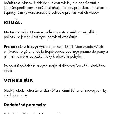
brániť rastu vlasov. Udržujte si hlavu sviežu, nie nepríjemnú, s
jemným peelingom, ktorý odstraňuje nánosy produktov, mastnotu a
šupinky, čím vytvára zdravé prostredie pre rast vašich vlasov.
RITUÁL.
Na tvár a telo:
Naneste malé množstvo peelingu na vlhkú
pokožku a jemne krúživými pohybmi vmasírujte.
Pre pokožku hlavy:
Vytvorte penu z
18.21 Man Made Wash
umývacieho gélu
, pridajte hojnú porciu peelingu priamo do peny a
jemne masírujte pokožku hlavy kruhovými pohybmi.
Po použití opláchnite a vychutnajte si dlhotrvajúcu vôňu sladkého
tabaku.
VONKAJŠIE.
Sladký tabak - charizmatická vôňa s tónmi šafranu, tmavej vanilky,
medu a tabaku.
Dodatočné parametre