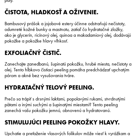
päty.
ČISTOTA, HLADKOSŤ A OŽIVENIE.
Bambusový prášok a jojobové estery účinne odstraňujú nečistoty,
odumreté kožné bunky a mastnotu, zatiaľ čo hydratačné zložky,
ako je glycerín, ricínový olej, quinoa a makadamiový olej, dodávajú
pokožke a pokožke hlavy vlhkosť.
EXFOLIAČNÝ ČISTIČ.
Zanechajte zanedbanú, šupinatú pokožku, hrubé miesta, nečistoty a
olej. Tento hĺbkovo čistiaci peeling pomáha predchádzať upchatým
pórom a akné bez vysušovania tváre.
HYDRATAČNÝ TELOVÝ PEELING.
Prečo sa trápiť s drsnými lakťami, popolavými rukami, stvrdnutými
pätami a inými suchými a šupinatými miestami? Tento peeling
zanechá vašu pokožku jemnú, obnovenú a hydratovanú.
STIMULUJÚCI PEELING POKOŽKY HLAVY.
Upchatie a preťaženie vlasových folikulov môže viesť k vyrážkam a