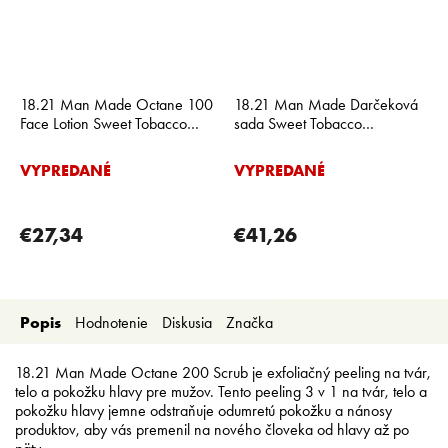
18.21 Man Made Octane 100
18.21 Man Made Darčeková
Face Lotion Sweet Tobacco
sada Sweet Tobacco
pánsky krém na tvár 100 ml
umývacieho gélu (532ml) a
Detox mydla (198g)
VYPREDANÉ
VYPREDANÉ
€27,34
€41,26
Popis
Hodnotenie
Diskusia
Značka
18.21 Man Made Octane 200 Scrub je exfoliačný peeling na tvár,
telo a pokožku hlavy pre mužov. Tento peeling 3 v 1 na tvár, telo a
pokožku hlavy jemne odstraňuje odumretú pokožku a nánosy
produktov, aby vás premenil na nového človeka od hlavy až po