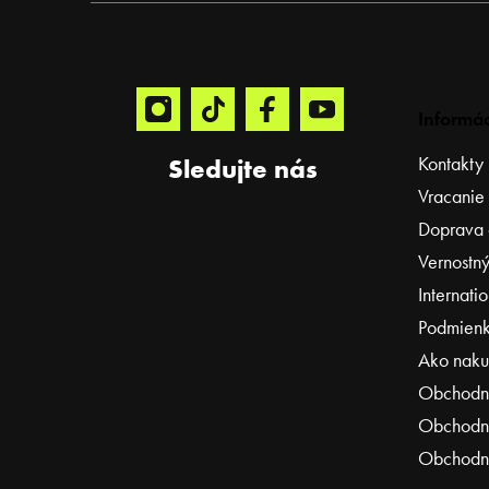
t
i
e
Informác
Kontakty
Sledujte nás
Vracanie
Doprava 
Vernostný
Internati
Podmienk
Ako naku
Obchodn
Obchodné
Obchodné