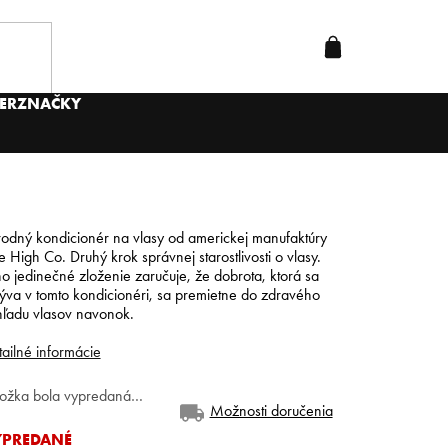
ER
ZNAČKY
rodný kondicionér na vlasy od americkej manufaktúry
 High Co. Druhý krok správnej starostlivosti o vlasy.
o jedinečné zloženie zaručuje, že dobrota, ktorá sa
ýva v tomto kondicionéri, sa premietne do zdravého
hľadu vlasov navonok.
ailné informácie
ložka bola vypredaná…
Možnosti doručenia
YPREDANÉ