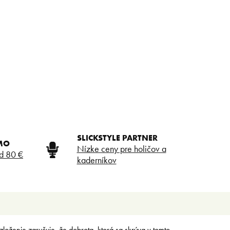
SLICKSTYLE PARTNER
MO
Nízke ceny pre holičov a
d 80 €
kaderníkov
zloženie zaručuje, že dobrota, ktorá sa skrýva v tomto