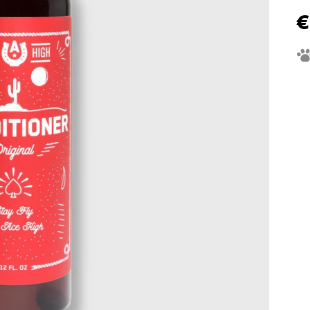
€
Je
ce