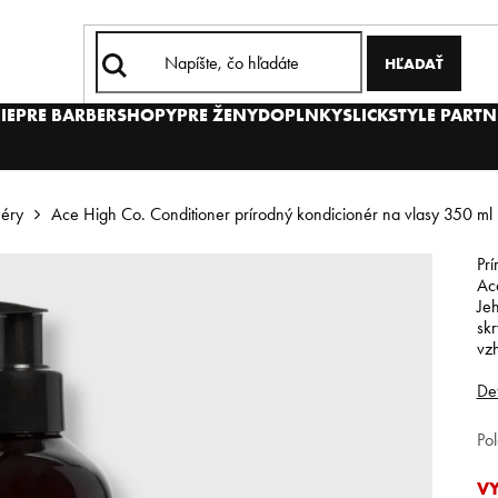
HĽADAŤ
IE
PRE BARBERSHOPY
PRE ŽENY
DOPLNKY
SLICKSTYLE PARTN
néry
Ace High Co. Conditioner prírodný kondicionér na vlasy 350 ml
Prí
Ace
Jeh
skr
vz
Det
Po
V