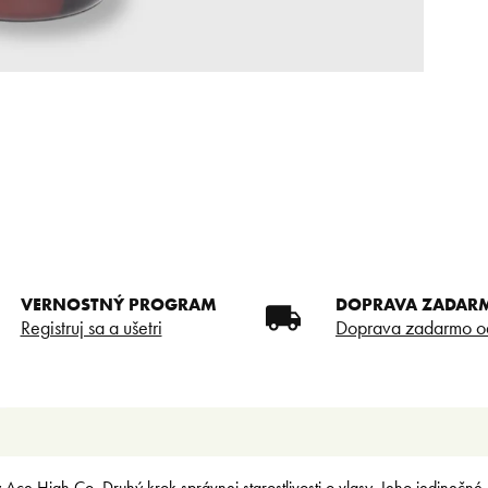
VERNOSTNÝ PROGRAM
DOPRAVA ZADAR
Registruj sa a ušetri
Doprava zadarmo o
Ace High Co. Druhý krok správnej starostlivosti o vlasy. Jeho jedinečné 