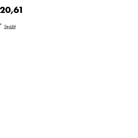
20,61
dnotková
Strážiť
na: