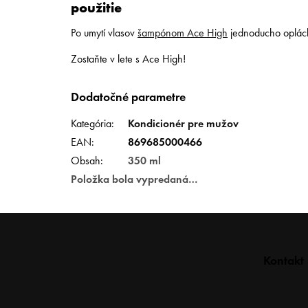
použitie
Po umytí vlasov
šampónom Ace High
jednoducho opláchn
Zostaňte v lete s Ace High!
Dodatočné parametre
Kategória
:
Kondicionér pre mužov
EAN
:
869685000466
Obsah
:
350 ml
Položka bola vypredaná…
Z
Kontakt
á
p
ä