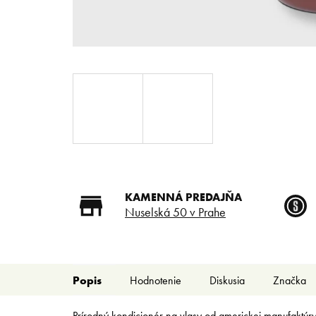
KAMENNÁ PREDAJŇA
Nuselská 50 v Prahe
Popis
Hodnotenie
Diskusia
Značka
Prírodný kondicionér na vlasy od americkej manufaktúry 