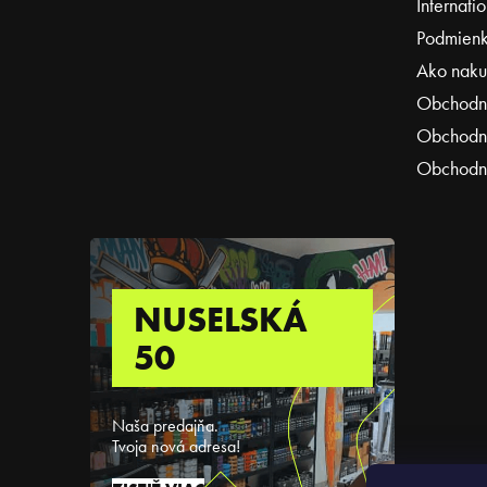
Internati
Podmienk
Ako naku
Obchodn
Obchodné
Obchodné
NUSELSKÁ
50
Naša predajňa.
Tvoja nová adresa!