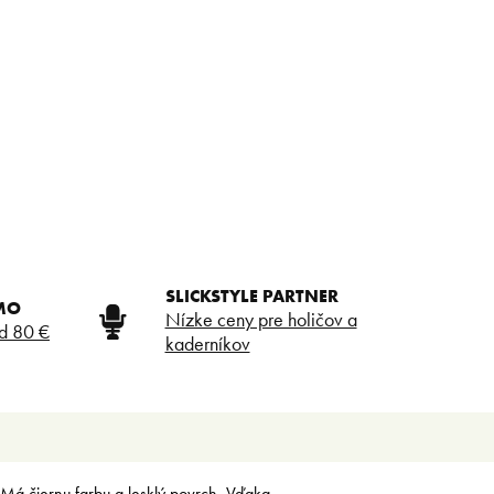
SLICKSTYLE PARTNER
MO
Nízke ceny pre holičov a
d 80 €
kaderníkov
. Má čiernu farbu a lesklý povrch. Vďaka