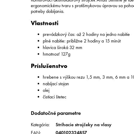
ergonomickému tvaru s protišmykovou úpravou sa pohodln
potreby dobíjania.
Vlastnosti
prevádzkový čas: až 2 hodiny na jedno nabitie
plné nabitie: približne 2 hodiny a 15 minút
hlavica široká 32 mm
hmotnosť 127g
Príslušenstvo
hrebene s výškou rezu 1,5 mm, 3 mm, 6 mm a 
nabíjací stojan
olej
čistiaci štetec
Dodatočné parametre
Kategória
:
Stríhacie strojčeky na vlasy
EAN
:
040102324857