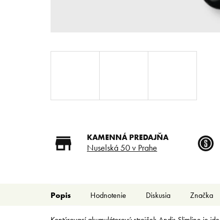
KAMENNÁ PREDAJŇA
Nuselská 50 v Prahe
Popis
Hodnotenie
Diskusia
Značka
Kontúrovací akumulátorový strojček Andis Slimline je id