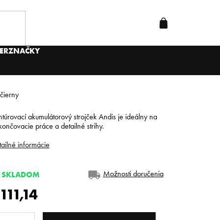
ER
ZNAČKY
 čierny
túrovací akumulátorový strojček Andis je ideálny na
ončovacie práce a detailné strihy.
ailné informácie
Možnosti doručenia
SKLADOM
111,14
dnotková