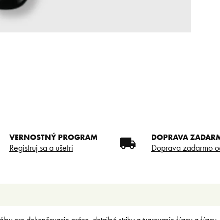
VERNOSTNÝ PROGRAM
DOPRAVA ZADAR
Registruj sa a ušetri
Doprava zadarmo o
eálny pre dokončovacie práce, detailné strihy a tvarovanie fúzov a fúzov