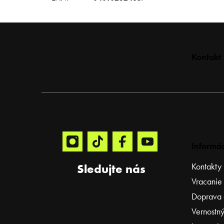
Z
Kontakt
á
p
ä
t
i
e
Informác
Kontakty
Sledujte nás
Vracanie
Doprava 
Vernostný