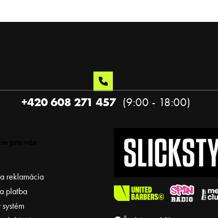
+420 608 271 457
ie pre vás
 a reklamácia
a platba
 systém