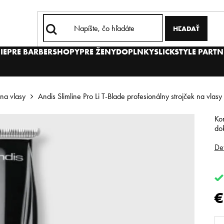
HĽADAŤ
IE
PRE BARBERSHOPY
PRE ŽENY
DOPLNKY
SLICKSTYLE PARTN
 na vlasy
Andis Slimline Pro Li T-Blade profesionálny strojček na vlasy
Kon
dok
Det
€
Je