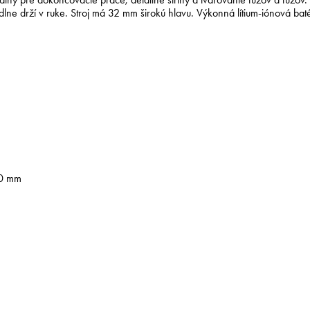
e drží v ruke. Stroj má 32 mm širokú hlavu. Výkonná lítium-iónová baté
10 mm