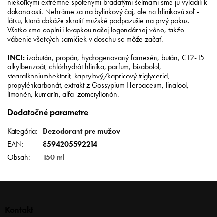
niekoľkými extrémne spotenými bradatými šelmami sme ju vyladili k
dokonalosti. Nehráme sa na bylinkový čaj, ale na hliníkovú soľ -
látku, ktorá dokáže skrotiť mužské podpazušie na prvý pokus.
Všetko sme doplnili kvapkou našej legendárnej vône, takže
vábenie všetkých samičiek v dosahu sa môže začať.
INCI:
izobután, propán, hydrogenovaný farnesén, bután, C12-15
alkylbenzoát, chlórhydrát hliníka, parfum, bisabolol,
stearalkoniumhektorit, kaprylový/kapricový triglycerid,
propylénkarbonát, extrakt z Gossypium Herbaceum, linalool,
limonén, kumarín, alfa-izometylionón.
Dodatočné parametre
Kategória
:
Dezodorant pre mužov
EAN
:
8594205592214
Obsah
:
150 ml
Z
á
p
Kontakt