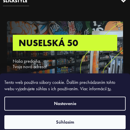
SLICKSTYLE
NUSELSKÁ 50
Naša predajňa.
Tvoja nová adresa!
ZISTIŤ VIAC
Tento web používa súbory cookie. Ďalším prechádzaním tohto
webu vyjadrujete súhlas s ich používaním. Viac informácií
tu
.
Nastavenie
Copyright 2026
Slickstyle.sk
. Všetky práva vyhradené.
Súhlasím
Vytvoril Shoptet Premium