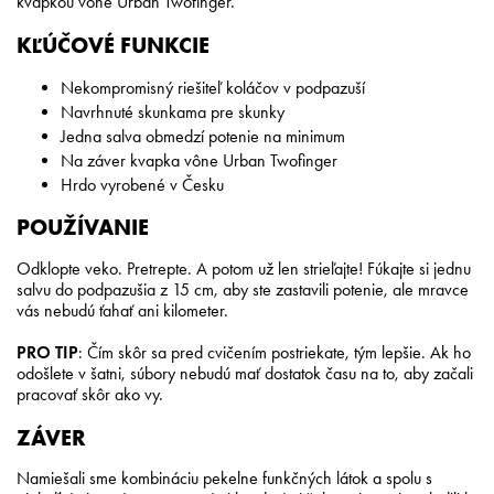
kvapkou vône Urban Twofinger.
KĽÚČOVÉ FUNKCIE
Nekompromisný riešiteľ koláčov v podpazuší
Navrhnuté skunkama pre skunky
Jedna salva obmedzí potenie na minimum
Na záver kvapka vône Urban Twofinger
Hrdo vyrobené v Česku
POUŽÍVANIE
Odklopte veko. Pretrepte. A potom už len strieľajte! Fúkajte si jednu
salvu do podpazušia z 15 cm, aby ste zastavili potenie, ale mravce
vás nebudú ťahať ani kilometer.
PRO TIP
: Čím skôr sa pred cvičením postriekate, tým lepšie. Ak ho
odošlete v šatni, súbory nebudú mať dostatok času na to, aby začali
pracovať skôr ako vy.
ZÁVER
Namiešali sme kombináciu pekelne funkčných látok a spolu s