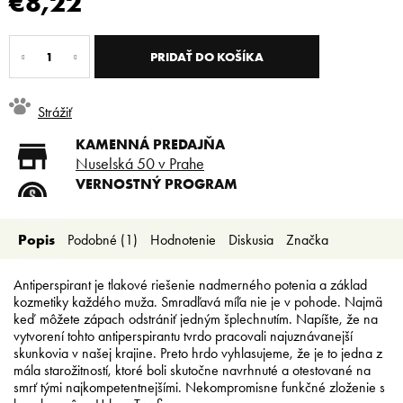
€8,22
Jednotková
cena:
PRIDAŤ DO KOŠÍKA
Strážiť
KAMENNÁ PREDAJŇA
Nuselská 50 v Prahe
VERNOSTNÝ PROGRAM
Registruj sa a ušetri
DOPRAVA ZADARMO
Popis
Podobné (1)
Hodnotenie
Diskusia
Značka
Doprava zadarmo od 80 €
SLICKSTYLE PARTNER
Nízke ceny pre holičov a
Antiperspirant je tlakové riešenie nadmerného potenia a základ
kaderníkov
kozmetiky každého muža. Smradľavá míľa nie je v pohode. Najmä
keď môžete zápach odstrániť jedným šplechnutím. Napíšte, že na
vytvorení tohto antiperspirantu tvrdo pracovali najuznávanejší
skunkovia v našej krajine. Preto hrdo vyhlasujeme, že je to jedna z
mála starožitností, ktoré boli skutočne navrhnuté a otestované na
smrť tými najkompetentnejšími. Nekompromisne funkčné zloženie s