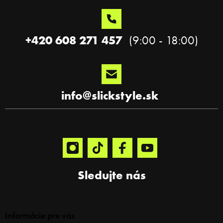
ä
t
i
e
+420 608 271 457
info
@
slickstyle.sk
Sledujte nás
Informácie pre vás