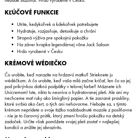
nebude sťažovať. Hrdo vyrobené v Česku.
KĽÚČOVÉ FUNKCIE
Utrite, kedykoľvek a kdekoľvek potrebujete
Hydratuje, rozjasňuje, detoxikuje a chráni
Stropná výživa pre spokojnú pokožku
Na záver kvapka legendárnej vône Jack Saloon
Hrdo vyrobené v Česku
KRÉMOVÉ WÉDIEČKO
Čo urobíte, keď narazíte na hrdzavú matku? Strieknete ju
wédéčkom. A čo urobíte, keď vaša milá začne kričať, len čo sa jej
pod prikrývkou dotknú podpätky v telovej farbe? Máznete ich
Unicremom! Iste, nikto tu nesníva o hydratovanej pleti. Ale ani my
nechceme mať ruky ako šmirgľový papier. A tie zasrané praskliny,
ktoré svrbia ako čert, o tých ani nehovorme. Nebojte sa, s týmto
krémom neprídete o svoje ťažko nadobudnuté mozole z posilňovne
- nie je to čarovný prútik, ktorý zmení hrošiu pokožku na detský
zadoček. Určite však pomôžete svojej pleti zostať v najlepšej
kondícii a znížite jej abrazivitu.