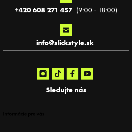
e
+420 608 271 457
info
@
slickstyle.sk
Sledujte nás
Informácie pre vás