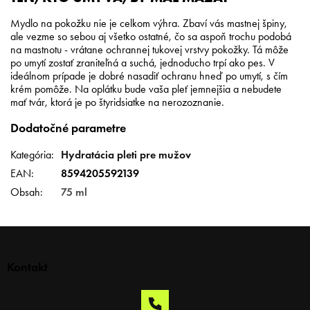
Mydlo na pokožku nie je celkom výhra. Zbaví vás mastnej špiny,
ale vezme so sebou aj všetko ostatné, čo sa aspoň trochu podobá
na mastnotu - vrátane ochrannej tukovej vrstvy pokožky. Tá môže
po umytí zostať zraniteľná a suchá, jednoducho trpí ako pes. V
ideálnom prípade je dobré nasadiť ochranu hneď po umytí, s čím
krém pomôže. Na oplátku bude vaša pleť jemnejšia a nebudete
mať tvár, ktorá je po štyridsiatke na nerozoznanie.
Dodatočné parametre
Kategória
:
Hydratácia pleti pre mužov
EAN
:
8594205592139
Obsah
:
75 ml
Z
á
p
Kontakt
ä
t
i