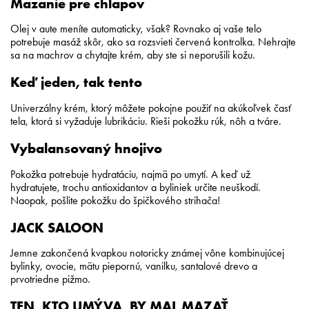
Mazanie pre chlapov
Olej v aute meníte automaticky, však? Rovnako aj vaše telo
potrebuje masáž skôr, ako sa rozsvieti červená kontrolka. Nehrajte
sa na machrov a chytajte krém, aby ste si neporušili kožu.
Keď jeden, tak tento
Univerzálny krém, ktorý môžete pokojne použiť na akúkoľvek časť
tela, ktorá si vyžaduje lubrikáciu. Rieši pokožku rúk, nôh a tváre.
Vybalansovaný hnojivo
Pokožka potrebuje hydratáciu, najmä po umytí. A keď už
hydratujete, trochu antioxidantov a byliniek určite neuškodí.
Naopak, pošlite pokožku do špičkového strihača!
JACK SALOON
Jemne zakončená kvapkou notoricky známej vône kombinujúcej
bylinky, ovocie, mätu piepornú, vanilku, santalové drevo a
prvotriedne pižmo.
TEN, KTO UMÝVA, BY MAL MAZAŤ