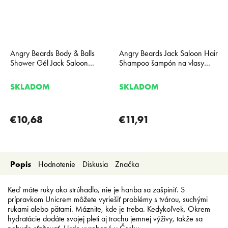
Angry Beards Body & Balls
Angry Beards Jack Saloon Hair
Shower Gél Jack Saloon
Shampoo šampón na vlasy
sprchový gél na telo a gule
230 ml
230 ml
SKLADOM
SKLADOM
€10,68
€11,91
Popis
Hodnotenie
Diskusia
Značka
Keď máte ruky ako strúhadlo, nie je hanba sa zašpiniť. S
prípravkom Unicrem môžete vyriešiť problémy s tvárou, suchými
rukami alebo pätami. Máznite, kde je treba. Kedykoľvek. Okrem
hydratácie dodáte svojej pleti aj trochu jemnej výživy, takže sa