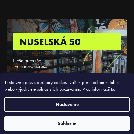
NUSELSKÁ 50
Naša predajňa.
Tvoja nová adresa!
ZISTIŤ VIAC
Tento web používa súbory cookie. Ďalším prechádzaním tohto
webu vyjadrujete súhlas s ich používaním. Viac informácií
tu
.
Nastavenie
Copyright 2026
Slickstyle.sk
. Všetky práva vyhradené.
Súhlasím
Vytvoril Shoptet Premium