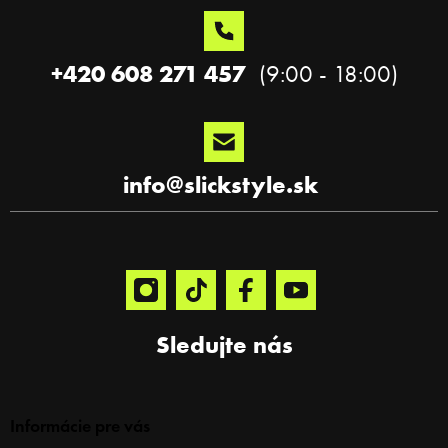
t
i
e
+420 608 271 457
info
@
slickstyle.sk
Sledujte nás
Informácie pre vás