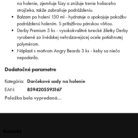
na holenie, zjemňuje fúzy a znižuje trenie holiaceho
strojčeka, takže zabraňuje podráždeniu.
Balzam po holení 150 ml - hydratuje a upokojuje pokožku
podráždenú holením. S príťažlivou pánskou vôňou.
Derby Premium 5 ks - vysokokvalitné turecké žiletky Derby
vyrobené zo švédskej nehrdzavejúcej ocele potiahnutej
polymérom.
Náplasti s motívom Angry Beards 3 ks - keby sa niečo
nepodarilo.
Dodatočné parametre
Kategória
:
Darčekové sady na holenie
EAN
:
8594205593167
Položka bola vypredaná…
Z
á
p
Kontakt
ä