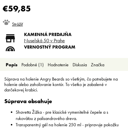
€59,85
Jednotková
Strážiť
cena:
KAMENNÁ PREDAJŇA
Nuselská 50 v Prahe
VERNOSTNÝ PROGRAM
Registruj sa a ušetri
DOPRAVA ZADARMO
Popis
Podobné (1)
Hodnotenie
Diskusia
Značka
Doprava zadarmo od 80 €
SLICKSTYLE PARTNER
Nízke ceny pre holičov a
Súprava na holenie Angry Beards so všetkým, čo potrebujete na
kaderníkov
holenie alebo zahoľovanie kontúr. To všetko je zabalené v
darčekovej krabici.
Súprava obsahuje
Shavetta Žižka - pre klasické vymeniteľné čepele a s
rukoväťou z palisandrového dreva.
Transparentný gél na holenie 250 ml - pripravuje pokožku