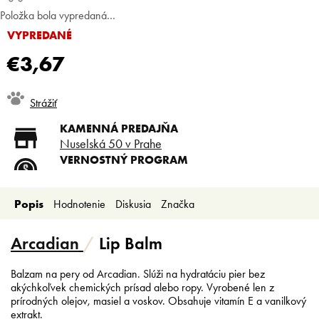
Položka bola vypredaná…
VYPREDANÉ
€3,67
Jednotková
Strážiť
cena:
KAMENNÁ PREDAJŇA
Nuselská 50 v Prahe
VERNOSTNÝ PROGRAM
Registruj sa a ušetri
DOPRAVA ZADARMO
Popis
Hodnotenie
Diskusia
Značka
Doprava zadarmo od 80 €
SLICKSTYLE PARTNER
Nízke ceny pre holičov a
Arcadian
/
Lip Balm
kaderníkov
Balzam na pery od Arcadian. Slúži na hydratáciu pier bez
akýchkoľvek chemických prísad alebo ropy. Vyrobené len z
prírodných olejov, masiel a voskov. Obsahuje vitamín E a vanilkový
extrakt.