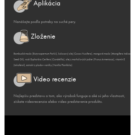
Aplikácia
Nanášajte podľa potreby na suché pery.
Zloženie
Bambucké maslo (Butyrospermum Parkii), kokosový olej (Cocos Nucifera), mangové maslo (Mangifera Indica
Seed Oil), vosk Euphorbia Cerifera (Candelilla), olej z marhuľových jadier (Prunus Armeniaca), vitamín E
(tokoferol), extrakt z plodov vanilky (Vanilla Planifolia)
Video recenzie
Najlepšiu predstavu o tom, ako výrobok funguje a aké sú jeho vlastnosti,
získate
videorecenzia alebo video predstavenie produktu.