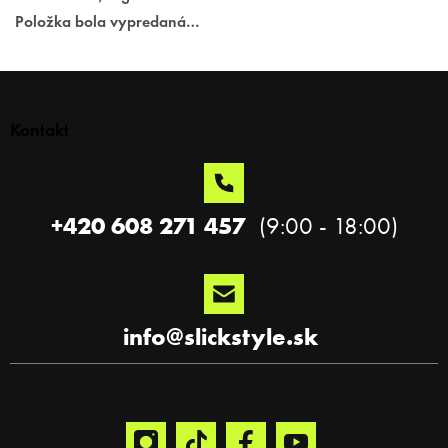
Položka bola vypredaná…
Z
á
p
Kontakt
ä
t
i
e
+420 608 271 457
info
@
slickstyle.sk