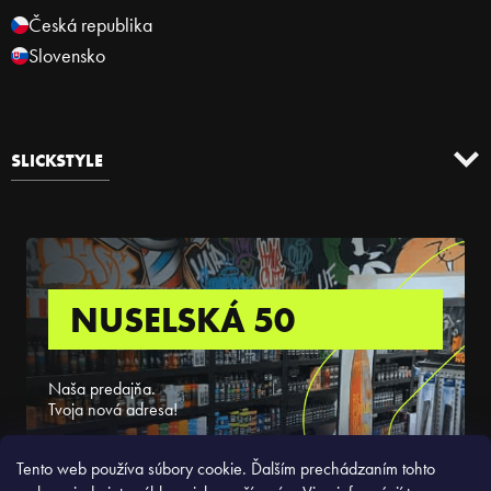
Česká republika
Slovensko
SLICKSTYLE
NUSELSKÁ 50
Naša predajňa.
Tvoja nová adresa!
ZISTIŤ VIAC
Tento web používa súbory cookie. Ďalším prechádzaním tohto