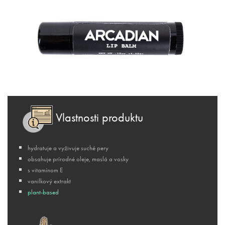
Vlastnosti produktu
hydratuje a vyživuje suché pery
obsahuje prírodné oleje, maslá a vosky
s vitamínom E
vanilkový extrakt
plant
-based