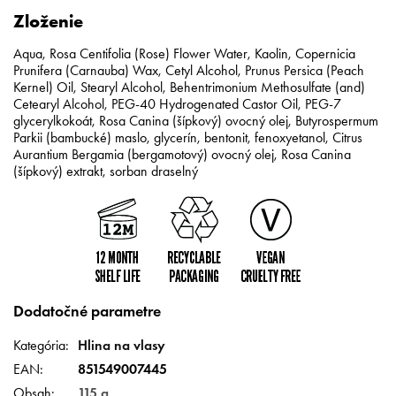
Zloženie
Aqua, Rosa Centifolia (Rose) Flower Water, Kaolin, Copernicia
Prunifera (Carnauba) Wax, Cetyl Alcohol, Prunus Persica (Peach
Kernel) Oil, Stearyl Alcohol, Behentrimonium Methosulfate (and)
Cetearyl Alcohol, PEG-40 Hydrogenated Castor Oil, PEG-7
glycerylkokoát, Rosa Canina (šípkový) ovocný olej, Butyrospermum
Parkii (bambucké) maslo, glycerín, bentonit, fenoxyetanol, Citrus
Aurantium Bergamia (bergamotový) ovocný olej, Rosa Canina
(šípkový) extrakt, sorban draselný
Dodatočné parametre
Kategória
:
Hlina na vlasy
EAN
:
851549007445
Obsah
:
115 g