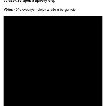
výťažok zo šípok
a
šípkový olej
.
Vôňa
: vôňa ovocných olejov z ruže a bergamotu