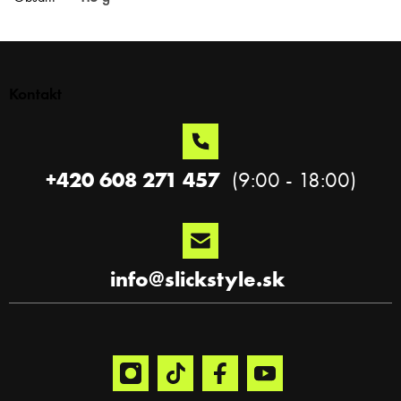
Z
á
p
Kontakt
ä
t
i
e
+420 608 271 457
info
@
slickstyle.sk