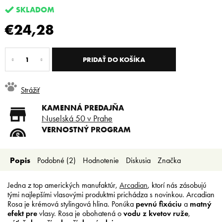
SKLADOM
€24,28
Jednotková
cena:
PRIDAŤ DO KOŠÍKA
Strážiť
KAMENNÁ PREDAJŇA
Nuselská 50 v Prahe
VERNOSTNÝ PROGRAM
Registruj sa a ušetri
DOPRAVA ZADARMO
Popis
Podobné (2)
Hodnotenie
Diskusia
Značka
Doprava zadarmo od 80 €
SLICKSTYLE PARTNER
Nízke ceny pre holičov a
Jedna z top amerických manufaktúr,
Arcadian
, ktorí nás zásobujú
kaderníkov
tými najlepšími vlasovými produktmi prichádza s novinkou. Arcadian
Rosa je krémová stylingová hlina. Ponúka
pevnú fixáciu
a
matný
efekt pre
vlasy. Rosa je obohatená o
vodu z kvetov ruže
,