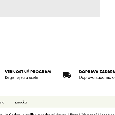
VERNOSTNÝ PROGRAM
DOPRAVA ZADAR
Registruj sa a ušetri
Doprava zadarmo o
sia
Značka
nilla Cedar - vanilka a cédrové drevo
. Úžasná "domáca" hlinená po