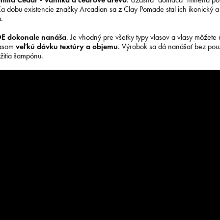
 dobu existencie značky Arcadian sa z Clay Pomade stal ich ikonický a n
.
DE
dokonale nanáša
. Je vhodný pre všetky typy vlasov a vlasy môžete u
lasom
veľkú dávku textúry a objemu
. Výrobok sa dá nanášať bez pou
žitia šampónu.