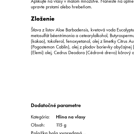
Aplikujte na vlasy v malom množstve. Naneste na úplne
upravte prstami alebo hrebeňom.
Zloženie
Šťava z listov Aloe Barbadensis, kvetová voda Eucalyptu
metosulfát béentrimonia a cetearylalkohol, Butyrosper
(kakao), tokoferol, fenoxyetanol, olej z limetky Citrus A
(Pogostemon Cablin), olej z plodov borievky obyčajnej (
(Elemi) olej, Cedrus Deodora (Cédrové drevo) kôrový ol
Dodatočné parametre
Kategória
:
Hlina na vlasy
Obsah
:
115 g
Položka bola vypredaná…