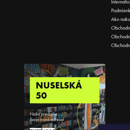
Internati
Podmienk
Ako naku
Obchodn
Obchodné
Obchodné
NUSELSKÁ
50
Naša predajňa.
Tvoja nová adresa!