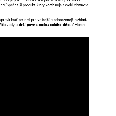
ajúspešnejší produkt, ktorý kombinuje skvelé vlastnosti
praviť buď prstami pre voľnejší a prirodzenejší vzhľad,
žitia vody a
drží pevne počas celého dňa
. Z vlasov