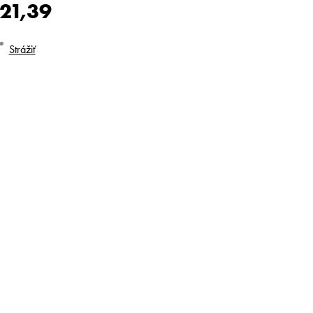
21,39
dnotková
Strážiť
na: