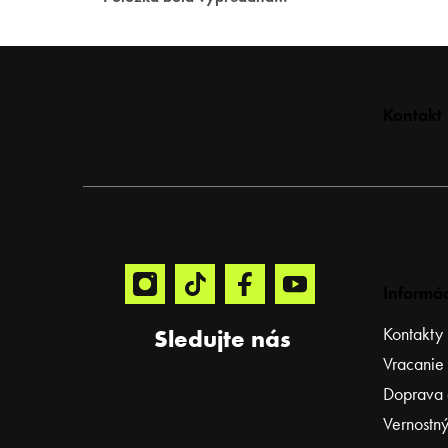
Z
Kontakt
á
p
ä
t
i
e
Informác
Kontakty
Sledujte nás
Vracanie
Doprava 
Vernostný