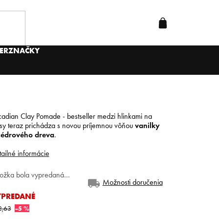
ER
ZNAČKY
cadian Clay Pomade -
bestseller medzi hlinkami na
asy teraz prichádza s novou príjemnou vôňou
vanilky
cédrového dreva
.
ailné informácie
ložka bola vypredaná…
Možnosti doručenia
YPREDANÉ
2,63
–5 %