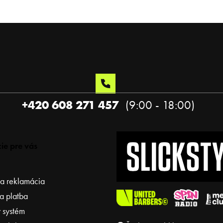
+420 608 271 457
ie pre vás
 a reklamácia
a platba
 systém