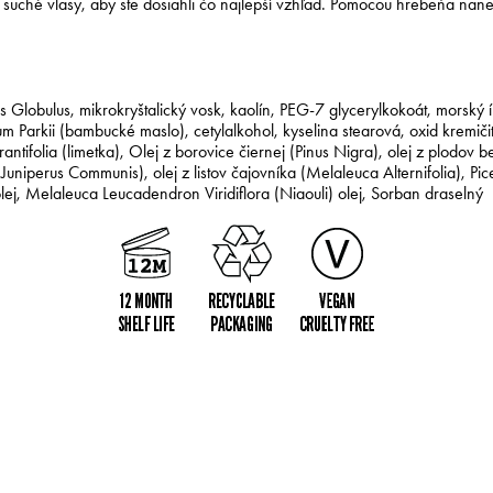
 suché vlasy, aby ste dosiahli čo najlepší vzhľad. Pomocou hrebeňa nan
s Globulus, mikrokryštalický vosk, kaolín, PEG-7 glycerylkokoát, morský 
mum Parkii (bambucké maslo), cetylalkohol, kyselina stearová, oxid kre
urantifolia (limetka), Olej z borovice čiernej (Pinus Nigra), olej z plodov
Juniperus Communis), olej z listov čajovníka (Melaleuca Alternifolia), 
ej, Melaleuca Leucadendron Viridiflora (Niaouli) olej, Sorban draselný