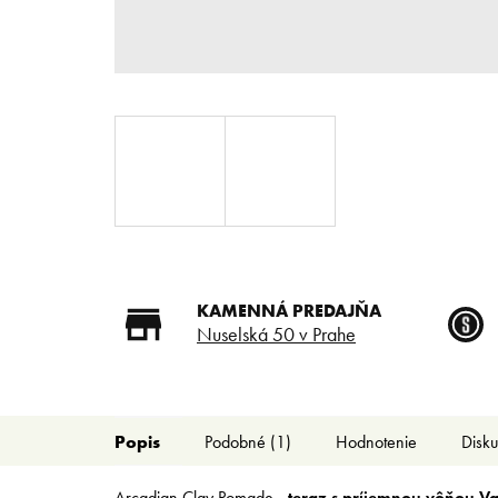
KAMENNÁ PREDAJŇA
Nuselská 50 v Prahe
Popis
Podobné (1)
Hodnotenie
Disku
Arcadian Clay Pomade -
teraz s príjemnou vôňou Va