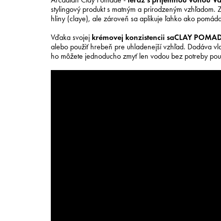
stylingový produkt s matným a prirodzeným vzhľadom. Za
hliny (claye), ale zároveň sa aplikuje ľahko ako pomáda
Vďaka svojej
krémovej konzistencii sa
CLAY POMA
alebo použiť hrebeň pre uhladenejší vzhľad. Dodáva v
ho môžete jednoducho zmyť len vodou bez potreby pou