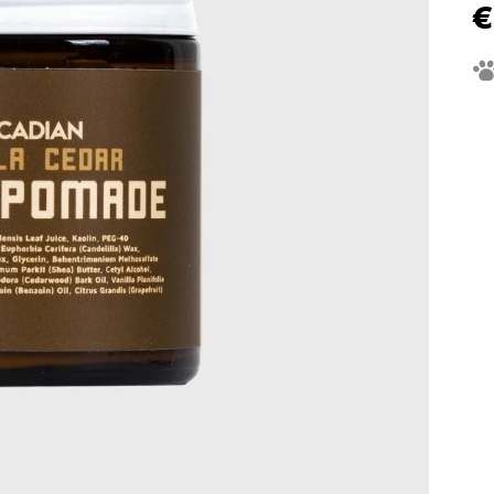
€
Je
ce