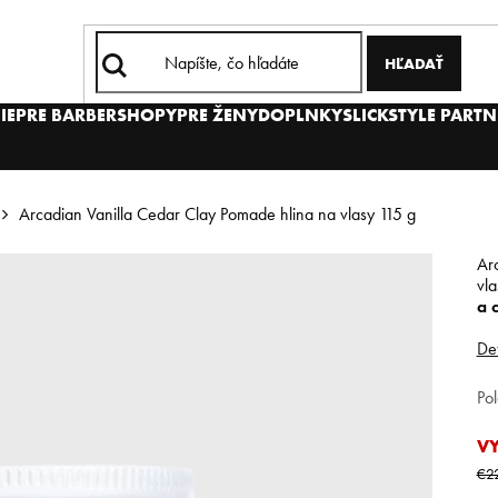
HĽADAŤ
IE
PRE BARBERSHOPY
PRE ŽENY
DOPLNKY
SLICKSTYLE PARTN
Arcadian Vanilla Cedar Clay Pomade hlina na vlasy 115 g
Ar
vl
a 
Det
Po
V
€2