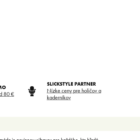
SLICKSTYLE PARTNER
MO
Nízke ceny pre holičov a
d 80 €
kaderníkov
máda je povinnou výbavou pre každého, kto hľadá