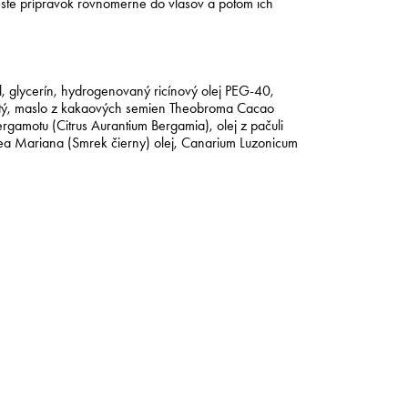
este prípravok rovnomerne do vlasov a potom ich
íl, glycerín, hydrogenovaný ricínový olej PEG-40,
mičitý, maslo z kakaových semien Theobroma Cacao
 bergamotu (Citrus Aurantium Bergamia), olej z pačuli
Picea Mariana (Smrek čierny) olej, Canarium Luzonicum