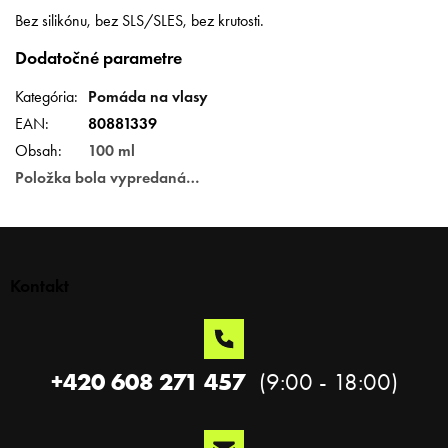
Bez silikónu, bez SLS/SLES, bez krutosti.
Dodatočné parametre
Kategória
:
Pomáda na vlasy
EAN
:
80881339
Obsah
:
100 ml
Položka bola vypredaná…
Z
á
p
Kontakt
ä
t
i
e
+420 608 271 457