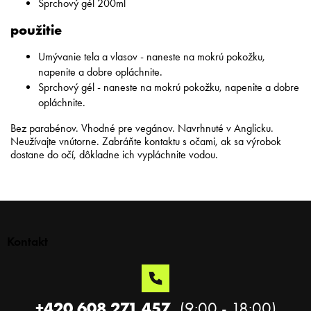
Sprchový gél 200ml
použitie
Umývanie tela a vlasov - naneste na mokrú pokožku,
napenite a dobre opláchnite.
Sprchový gél - naneste na mokrú pokožku, napenite a dobre
opláchnite.
Bez parabénov. Vhodné pre vegánov. Navrhnuté v Anglicku.
Neužívajte vnútorne. Zabráňte kontaktu s očami, ak sa výrobok
dostane do očí, dôkladne ich vypláchnite vodou.
Z
á
p
Kontakt
ä
t
i
e
+420 608 271 457