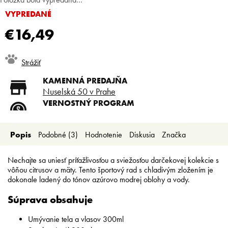
VYPREDANÉ
€16,49
Jednotková
Strážiť
cena:
KAMENNÁ PREDAJŇA
Nuselská 50 v Prahe
VERNOSTNÝ PROGRAM
Registruj sa a ušetri
DOPRAVA ZADARMO
Popis
Podobné (3)
Hodnotenie
Diskusia
Značka
Doprava zadarmo od 80 €
SLICKSTYLE PARTNER
Nízke ceny pre holičov a
Nechajte sa uniesť príťažlivosťou a sviežosťou darčekovej kolekcie s
kaderníkov
vôňou citrusov a mäty. Tento športový rad s chladivým zložením je
dokonale ladený do tónov azúrovo modrej oblohy a vody.
Súprava obsahuje
Umývanie tela a vlasov 300ml