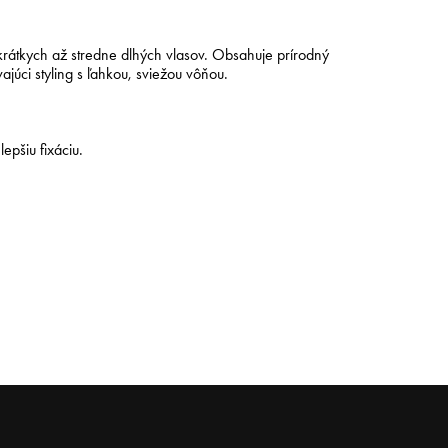
ng krátkych až stredne dlhých vlasov. Obsahuje prírodný
ajúci styling s ľahkou, sviežou vôňou.
epšiu fixáciu.