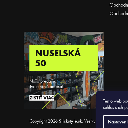
Obchodné
Obchodné
NUSELSKÁ
50
Naša predajňa.
Tvoja nová adresa!
ZISTIŤ VIAC
Tento web pou
súhlas s ich p
Copyright 2026
Slickstyle.sk
. Všetky práva vyhradené
Nastaveni