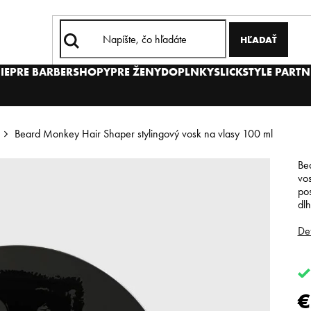
HĽADAŤ
IE
PRE BARBERSHOPY
PRE ŽENY
DOPLNKY
SLICKSTYLE PARTN
Beard Monkey Hair Shaper stylingový vosk na vlasy 100 ml
Bea
vos
pos
dlh
Det
€