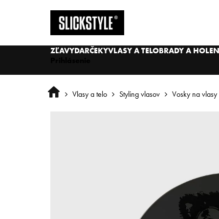
Prejsť
na
obsah
ZĽAVY
DARČEKY
VLASY A TELO
BRADY A HOLEN
Prihlásenie
Domov
Vlasy a telo
Styling vlasov
Vosky na vlasy