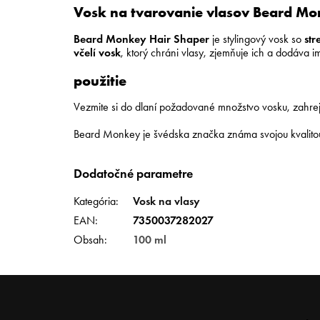
Vosk na tvarovanie vlasov Beard Mo
Beard Monkey Hair Shaper
je stylingový vosk so
str
včelí vosk
, ktorý chráni vlasy, zjemňuje ich a dodáva i
použitie
Vezmite si do dlaní požadované množstvo vosku, zahrejte
Beard Monkey je švédska značka známa svojou kvalito
Dodatočné parametre
Kategória
:
Vosk na vlasy
EAN
:
7350037282027
Obsah
:
100 ml
Z