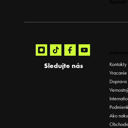
Kontakt
á
p
ä
t
i
e
Informác
Kontakty
Sledujte nás
Vracanie
Doprava 
Vernostný
Internati
Podmienk
Ako naku
Obchodn