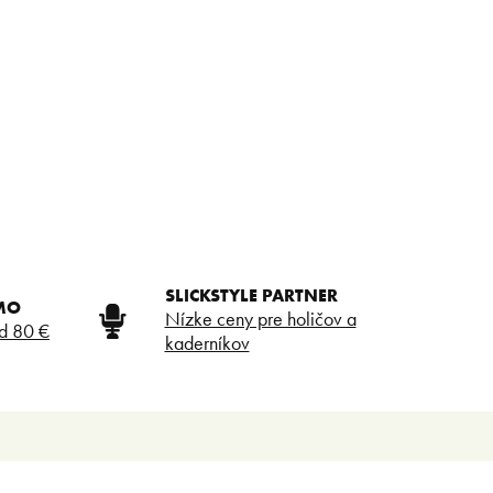
SLICKSTYLE PARTNER
MO
Nízke ceny pre holičov a
d 80 €
kaderníkov