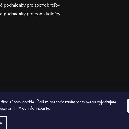
 podmienky pre spotrebiteľov
 podmienky pre podnikateľov
žíva súbory cookie. Ďalším prechádzaním tohto webu vyjadrujete
oužívaním. Viac informácií
tu
.
.
e
Vytvoril Shoptet Premi