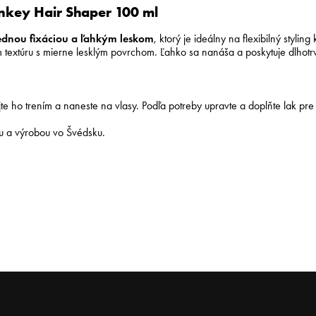
nkey Hair Shaper 100 ml
ednou fixáciou a ľahkým leskom
, ktorý je ideálny na flexibilný styli
m textúru s mierne lesklým povrchom. Ľahko sa nanáša a poskytuje dlhotrv
 ho trením a naneste na vlasy. Podľa potreby upravte a doplňte lak pre l
u a výrobou vo Švédsku.