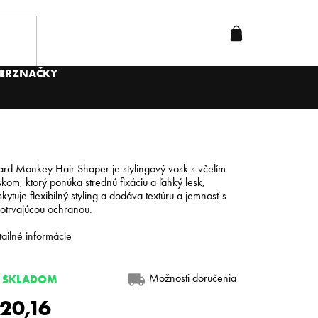
ER
ZNAČKY
rd Monkey Hair Shaper je stylingový vosk s včelím
kom, ktorý ponúka strednú fixáciu a ľahký lesk,
kytuje flexibilný styling a dodáva textúru a jemnosť s
otrvajúcou ochranou.
ailné informácie
Možnosti doručenia
SKLADOM
20,16