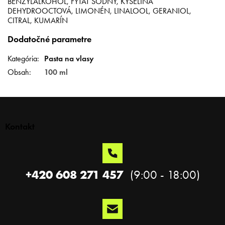
BENZYLALKOHOL, FYTÁT SODNÝ, KYSELINA
DEHYDROOCTOVÁ, LIMONÉN, LINALOOL, GERANIOL,
CITRAL, KUMARÍN
Dodatočné parametre
Kategória
:
Pasta na vlasy
Obsah
:
100 ml
Z
á
p
Kontakt
ä
t
i
e
+420 608 271 457