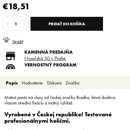
€18,51
Jednotková
cena:
PRIDAŤ DO KOŠÍKA
Strážiť
KAMENNÁ PREDAJŇA
Nuselská 50 v Prahe
VERNOSTNÝ PROGRAM
Registruj sa a ušetri
DOPRAVA ZADARMO
Popis
Hodnotenie
Diskusia
Značka
Doprava zadarmo od 80 €
SLICKSTYLE PARTNER
Nízke ceny pre holičov a
Matná pasta na vlasy od českej značky Bradka, ktorá dodáva
kaderníkov
vlasom strednú fixáciu a matný vzhľad.
Vyrobené v Českej republike! Testované
profesionálnymi holičmi.