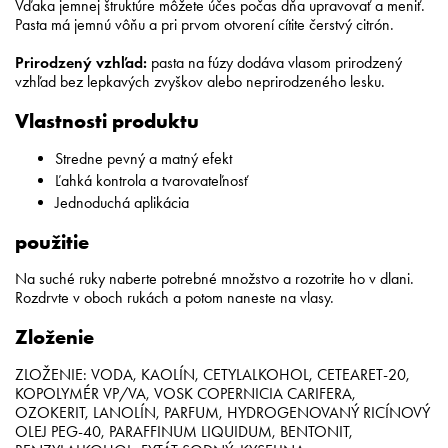
Vďaka jemnej štruktúre môžete účes počas dňa upravovať a meniť.
Pasta má jemnú vôňu a pri prvom otvorení cítite čerstvý citrón.
Prirodzený vzhľad:
pasta na fúzy dodáva vlasom prirodzený
vzhľad bez lepkavých zvyškov alebo neprirodzeného lesku.
Vlastnosti produktu
Stredne pevný a matný efekt
Ľahká kontrola a tvarovateľnosť
Jednoduchá aplikácia
použitie
Na suché ruky naberte potrebné množstvo a rozotrite ho v dlani.
Rozdrvte v oboch rukách a potom naneste na vlasy.
Zloženie
ZLOŽENIE: VODA, KAOLÍN, CETYLALKOHOL, CETEARET-20,
KOPOLYMÉR VP/VA, VOSK COPERNICIA CARIFERA,
OZOKERIT, LANOLÍN, PARFUM, HYDROGENOVANÝ RICÍNOVÝ
OLEJ PEG-40, PARAFFINUM LIQUIDUM, BENTONIT,