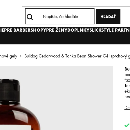
HĽADAŤ
IE
PRE BARBERSHOPY
PRE ŽENY
DOPLNKY
SLICKSTYLE PARTN
hové gely
Bulldog Cedarwood & Tonka Bean Shower Gél sprchový g
Bu
po
faz
Te
eko
neo
Det