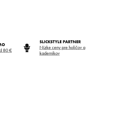
SLICKSTYLE PARTNER
MO
Nízke ceny pre holičov a
d 80 €
kaderníkov