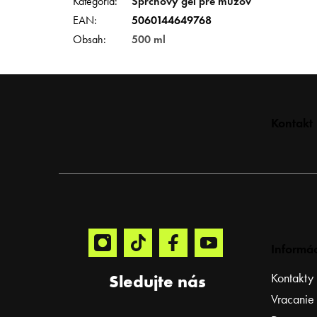
Kategória
:
Sprchový gel pre mužov
EAN
:
5060144649768
Obsah
:
500 ml
Z
Kontakt
á
p
ä
t
i
e
Informác
Kontakty
Sledujte nás
Vracanie