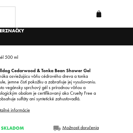
ER
ZNAČKY
él 500 ml
lldog Cedarwood & Tonka Bean Shower Gel
núka osviežujúcu vôňu cédrového dreva a tonka
ule, jemne čistí pokožku a zabraňuje jej vysušovaniu.
nto vegánsky sprchový gél s prírodnou vôňou a
logickým obalom je certifikovaný ako Cruelty Free a
bsahuje sulfáty ani syntetické zahusťovadlá.
ailné informácie
Možnosti doručenia
SKLADOM