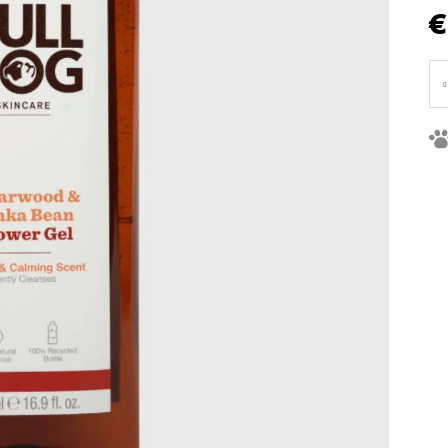
€
Je
ce