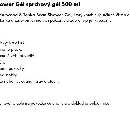
ower Gél sprchový gél 500 ml
edarwood & Tonka Bean Shower Gel
, ktorý kombinuje účinné čisteni
onka a zároveň jemne čistí pokožku a zabraňuje jej vysúšaniu.
ckých zložiek.
ného plastu.
melé zahusťovadlá.
ty.
enie pokožky.
ne zložky.
že nebol testovaný na zvieratách.
chového gélu na pokožku celého tela a dôkladne opláchnite.