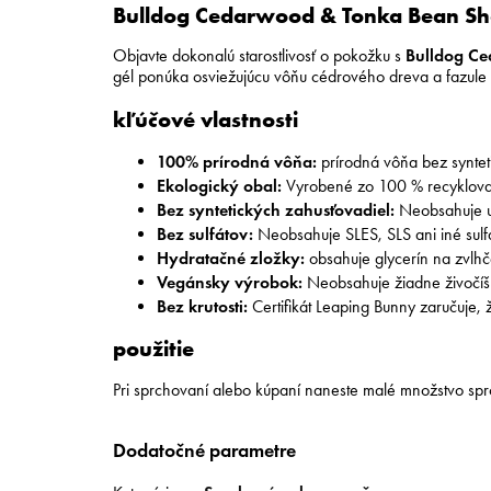
Bulldog Cedarwood & Tonka Bean Sh
Objavte dokonalú starostlivosť o pokožku s
Bulldog C
gél ponúka osviežujúcu vôňu cédrového dreva a fazule t
kľúčové vlastnosti
100% prírodná vôňa:
prírodná vôňa bez synteti
Ekologický obal:
Vyrobené zo 100 % recyklova
Bez syntetických zahusťovadiel:
Neobsahuje u
Bez sulfátov:
Neobsahuje SLES, SLS ani iné sulfá
Hydratačné zložky:
obsahuje glycerín na zvlhč
Vegánsky výrobok:
Neobsahuje žiadne živočíš
Bez krutosti:
Certifikát Leaping Bunny zaručuje, 
použitie
Pri sprchovaní alebo kúpaní naneste malé množstvo spr
Dodatočné parametre