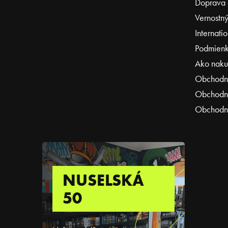
Doprava 
Vernostný
Internati
Podmienk
Ako naku
Obchodn
Obchodné
Obchodné
NUSELSKÁ
50