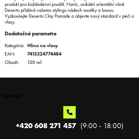
produkt pro každodenní použití. Navíc, unikátní orientální vůně
Deserto přidává vašemu stylingu nádech exotiky a luxusu.
Vyzkoušejte Deserto Clay Pomade a objevte nový standard v péči o
vlasy.
Dodatočné parametre
Kategória
:
Hlina na vlasy
EAN
:
7415324774484
Obsah
:
120 ml
Z
á
p
Kontakt
ä
t
i
e
+420 608 271 457