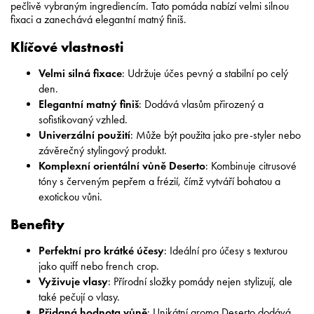
pečlivě vybraným ingrediencím. Tato pomáda nabízí velmi silnou
fixaci a zanechává elegantní matný finiš.
Klíčové vlastnosti
Velmi silná fixace
: Udržuje účes pevný a stabilní po celý
den.
Elegantní matný finiš
: Dodává vlasům přirozený a
sofistikovaný vzhled.
Univerzální použití
: Může být použita jako pre-styler nebo
závěrečný stylingový produkt.
Komplexní orientální vůně Deserto
: Kombinuje citrusové
tóny s červeným pepřem a frézií, čímž vytváří bohatou a
exotickou vůni.
Benefity
Perfektní pro krátké účesy
: Ideální pro účesy s texturou
jako quiff nebo french crop.
Vyživuje vlasy
: Přírodní složky pomády nejen stylizují, ale
také pečují o vlasy.
Přidaná hodnota vůně
: Unikátní aroma Deserto dodává