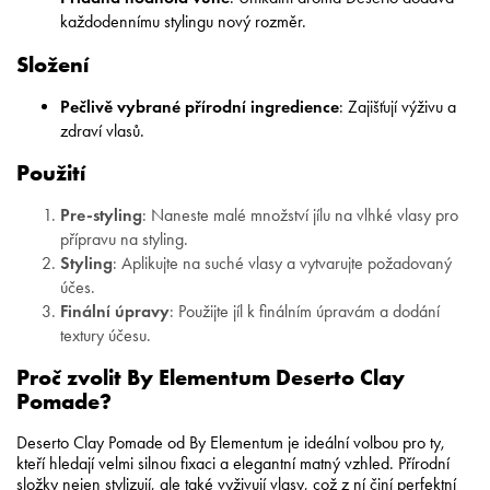
každodennímu stylingu nový rozměr.
Složení
Pečlivě vybrané přírodní ingredience
: Zajišťují výživu a
zdraví vlasů.
Použití
Pre-styling
: Naneste malé množství jílu na vlhké vlasy pro
přípravu na styling.
Styling
: Aplikujte na suché vlasy a vytvarujte požadovaný
účes.
Finální úpravy
: Použijte jíl k finálním úpravám a dodání
textury účesu.
Proč zvolit By Elementum Deserto Clay
Pomade?
Deserto Clay Pomade od By Elementum je ideální volbou pro ty,
kteří hledají velmi silnou fixaci a elegantní matný vzhled. Přírodní
složky nejen stylizují, ale také vyživují vlasy, což z ní činí perfektní