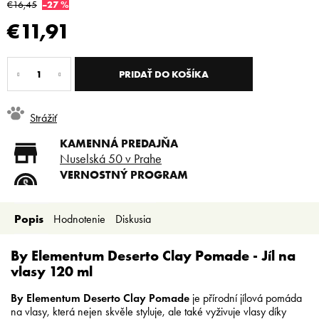
€16,45
–27 %
€11,91
Jednotková
cena:
PRIDAŤ DO KOŠÍKA
Strážiť
KAMENNÁ PREDAJŇA
Nuselská 50 v Prahe
VERNOSTNÝ PROGRAM
Registruj sa a ušetri
DOPRAVA ZADARMO
Popis
Hodnotenie
Diskusia
Doprava zadarmo od 80 €
SLICKSTYLE PARTNER
Nízke ceny pre holičov a
By Elementum Deserto Clay Pomade - Jíl na
kaderníkov
vlasy 120 ml
By Elementum Deserto Clay Pomade
je přírodní jílová pomáda
na vlasy, která nejen skvěle styluje, ale také vyživuje vlasy díky