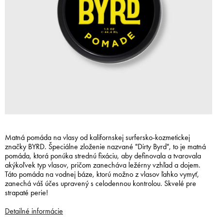
Matná pomáda na vlasy od kalifornskej surfersko-kozmetickej
značky BYRD. Špeciálne zloženie nazvané "Dirty Byrd", to je matná
pomáda, ktorá ponúka strednú fixáciu, aby definovala a tvarovala
akýkoľvek typ vlasov, pričom zanecháva ležérny vzhľad a dojem.
Táto pomáda na vodnej báze, ktorú možno z vlasov ľahko vymyť,
zanechá váš účes upravený s celodennou kontrolou. Skvelé pre
strapaté perie!
Detailné informácie