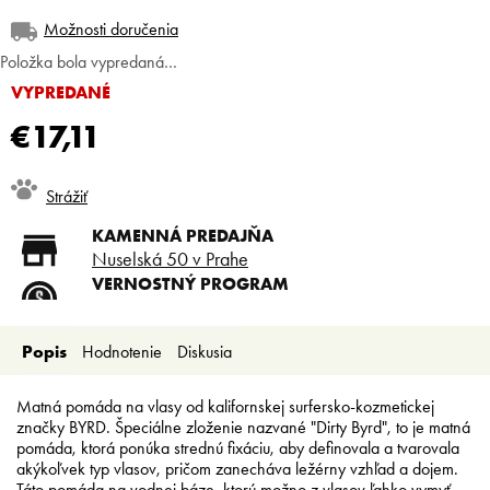
Možnosti doručenia
Položka bola vypredaná…
VYPREDANÉ
€17,11
Jednotková
Strážiť
cena:
KAMENNÁ PREDAJŇA
Nuselská 50 v Prahe
VERNOSTNÝ PROGRAM
Registruj sa a ušetri
DOPRAVA ZADARMO
Popis
Hodnotenie
Diskusia
Doprava zadarmo od 80 €
SLICKSTYLE PARTNER
Nízke ceny pre holičov a
Matná pomáda na vlasy od kalifornskej surfersko-kozmetickej
kaderníkov
značky BYRD. Špeciálne zloženie nazvané "Dirty Byrd", to je matná
pomáda, ktorá ponúka strednú fixáciu, aby definovala a tvarovala
akýkoľvek typ vlasov, pričom zanecháva ležérny vzhľad a dojem.
Táto pomáda na vodnej báze, ktorú možno z vlasov ľahko vymyť,