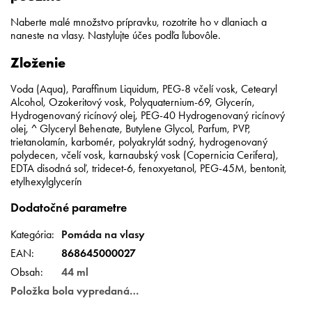
Naberte malé množstvo prípravku, rozotrite ho v dlaniach a
naneste na vlasy. Nastylujte účes podľa ľubovôle.
Zloženie
Voda (Aqua), Paraffinum Liquidum, PEG-8 včelí vosk, Cetearyl
Alcohol, Ozokeritový vosk, Polyquaternium-69, Glycerín,
Hydrogenovaný ricínový olej, PEG-40 Hydrogenovaný ricínový
olej, ^ Glyceryl Behenate, Butylene Glycol, Parfum, PVP,
trietanolamín, karbomér, polyakrylát sodný, hydrogenovaný
polydecen, včelí vosk, karnaubský vosk (Copernicia Cerifera),
EDTA disodná soľ, tridecet-6, fenoxyetanol, PEG-45M, bentonit,
etylhexylglycerín
Dodatočné parametre
Kategória
:
Pomáda na vlasy
EAN
:
868645000027
Obsah
:
44 ml
Položka bola vypredaná…