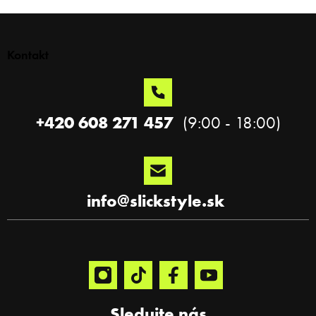
Z
á
p
Kontakt
ä
t
i
e
+420 608 271 457
info
@
slickstyle.sk
Sledujte nás