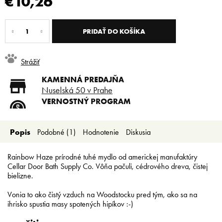
€10,26
Jednotková
cena:
PRIDAŤ DO KOŠÍKA
Strážiť
KAMENNÁ PREDAJŇA
Nuselská 50 v Prahe
VERNOSTNÝ PROGRAM
Registruj sa a ušetri
DOPRAVA ZADARMO
Popis
Podobné (1)
Hodnotenie
Diskusia
Doprava zadarmo od 80 €
SLICKSTYLE PARTNER
Nízke ceny pre holičov a
Rainbow Haze prírodné tuhé mydlo od americkej manufaktúry
kaderníkov
Cellar Door Bath Supply Co. Vôňa pačuli, cédrového dreva, čistej
bielizne.
Vonia to ako čistý vzduch na Woodstocku pred tým, ako sa na
ihrisko spustia masy spotených hipíkov :-)