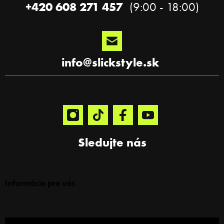
e
+420 608 271 457
info
@
slickstyle.sk
Sledujte nás
Informácie pre vás