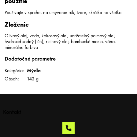
použitie
Používajte v sprche, na umývanie rúk, tváre, skrátka na všetko.
Zloženie
Olivový olej, voda, kokosový olej, udržateľný palmový olej,
hydroxid sodný (lúh), ricínový olej, bambucké maslo, vôňa,
minerálne farbivo
Dodatočné parametre
Kategória
:
Mýdla
Obsah
:
142 g
Z
á
p
Kontakt
ä
t
i