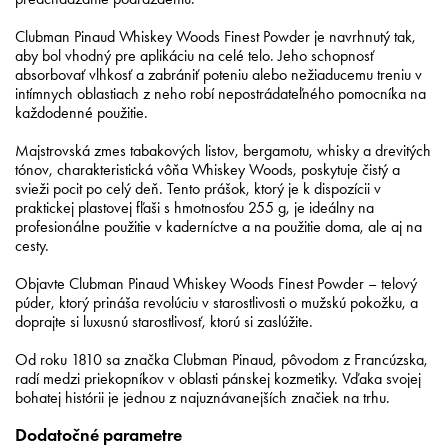
Clubman Pinaud Whiskey Woods Finest Powder je navrhnutý tak,
aby bol vhodný pre aplikáciu na celé telo. Jeho schopnosť
absorbovať vlhkosť a zabrániť poteniu alebo nežiaducemu treniu v
intímnych oblastiach z neho robí nepostrádateľného pomocníka na
každodenné použitie.
Majstrovská zmes tabakových listov, bergamotu, whisky a drevitých
tónov, charakteristická vôňa Whiskey Woods, poskytuje čistý a
svieži pocit po celý deň. Tento prášok, ktorý je k dispozícii v
praktickej plastovej fľaši s hmotnosťou 255 g, je ideálny na
profesionálne použitie v kaderníctve a na použitie doma, ale aj na
cesty.
Objavte Clubman Pinaud Whiskey Woods Finest Powder – telový
púder, ktorý prináša revolúciu v starostlivosti o mužskú pokožku, a
doprajte si luxusnú starostlivosť, ktorú si zaslúžite.
Od roku 1810 sa značka Clubman Pinaud, pôvodom z Francúzska,
radí medzi priekopníkov v oblasti pánskej kozmetiky. Vďaka svojej
bohatej histórii je jednou z najuznávanejších značiek na trhu.
Dodatočné parametre