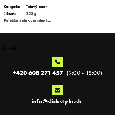
Kategória
:
Telový pudr
Obsah
:
255 g
Položka bola vypredaná…
Z
á
p
Kontakt
ä
t
i
e
+420 608 271 457
info
@
slickstyle.sk