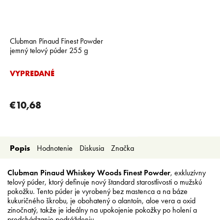
Clubman Pinaud Finest Powder
jemný telový púder 255 g
VYPREDANÉ
€10,68
Popis
Hodnotenie
Diskusia
Značka
Clubman Pinaud Whiskey Woods Finest Powder
, exkluzívny
telový púder, ktorý definuje nový štandard starostlivosti o mužskú
pokožku. Tento púder je vyrobený bez mastenca a na báze
kukuričného škrobu, je obohatený o alantoín, aloe vera a oxid
zinočnatý, takže je ideálny na upokojenie pokožky po holení a
predchádzanie podráždeniu.