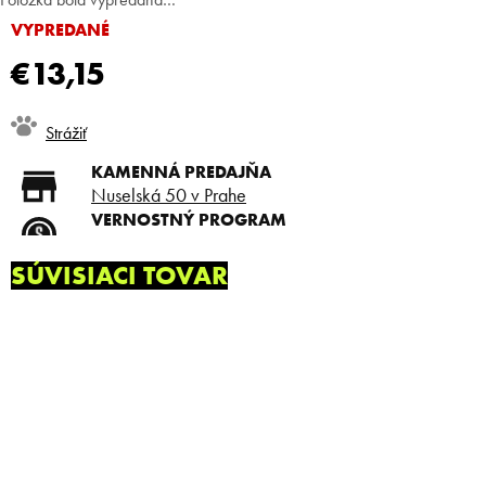
VYPREDANÉ
€13,15
Jednotková
Strážiť
cena:
KAMENNÁ PREDAJŇA
Nuselská 50 v Prahe
VERNOSTNÝ PROGRAM
Registruj sa a ušetri
DOPRAVA ZADARMO
SÚVISIACI TOVAR
Doprava zadarmo od 80 €
SLICKSTYLE PARTNER
Nízke ceny pre holičov a
kaderníkov