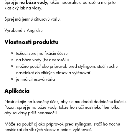
Sprej je
na báze vody,
takže neobsahuje aerosól a nie je to
klasický lak na vlasy.
Sprej má jemnú citrusovú vôňu.
Vyrobené v Anglicku.
Vlastnosti produktu
tužiaci sprej na fixáciu účesu
na báze vody (bez aerosólu)
možno použiť ako prípravok pred stylingom, stačí trochu
nastriekať do vlhkých vlasov a vyfénovať
jemná citrusová vôňa
Aplikácia
Nastriekajte na konečný účes, aby ste mu dodali dodatočnú fixáciu.
Pozor, sprej je na báze vody, takže ho stačí nastriekať len toľko,
aby sa vlasy príliš nenamočili.
Môže sa použiť aj ako prípravok pred stylingom, stačí ho trochu
nastriekať do vlhkých vlasov a potom vyfénovať.