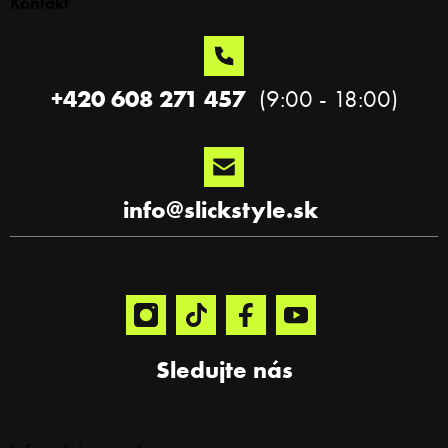
Kontakt
ä
t
i
e
+420 608 271 457
info
@
slickstyle.sk
Sledujte nás