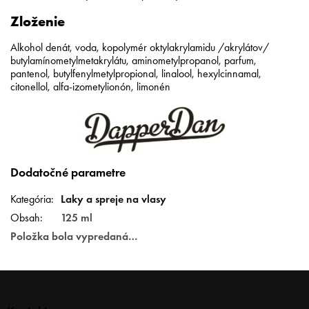
Zloženie
Alkohol denát, voda, kopolymér oktylakrylamidu /akrylátov/
butylamínometylmetakrylátu, aminometylpropanol, parfum,
pantenol, butylfenylmetylpropional, linalool, hexylcinnamal,
citonellol, alfa-izometylionón, limonén
Dodatočné parametre
Kategória
:
Laky a spreje na vlasy
Obsah
:
125 ml
Položka bola vypredaná…
Z
á
p