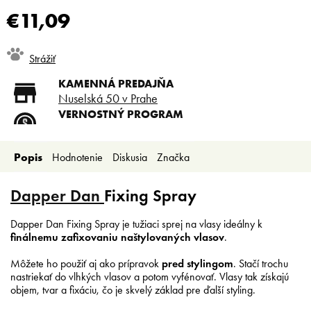
€11,09
Jednotková
Strážiť
cena:
KAMENNÁ PREDAJŇA
Nuselská 50 v Prahe
VERNOSTNÝ PROGRAM
Registruj sa a ušetri
DOPRAVA ZADARMO
Popis
Hodnotenie
Diskusia
Značka
Doprava zadarmo od 80 €
SLICKSTYLE PARTNER
Nízke ceny pre holičov a
Dapper Dan
Fixing Spray
kaderníkov
Dapper Dan Fixing Spray je tužiaci sprej na vlasy ideálny k
finálnemu zafixovaniu naštylovaných vlasov
.
Môžete ho použiť aj ako prípravok
pred stylingom
. Stačí trochu
nastriekať do vlhkých vlasov a potom vyfénovať. Vlasy tak získajú
objem, tvar a fixáciu, čo je skvelý základ pre ďalší styling.