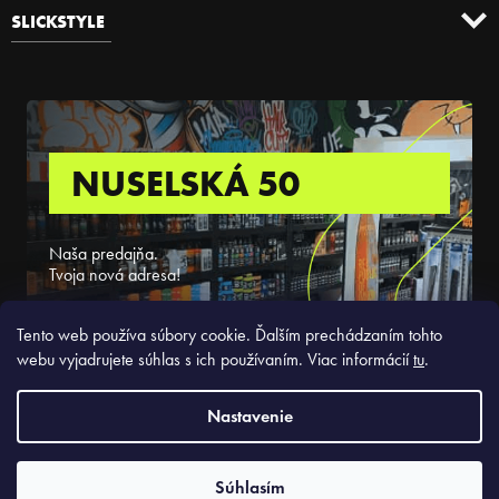
SLICKSTYLE
NUSELSKÁ 50
Naša predajňa.
Tvoja nová adresa!
ZISTIŤ VIAC
Tento web používa súbory cookie. Ďalším prechádzaním tohto
webu vyjadrujete súhlas s ich používaním. Viac informácií
tu
.
Nastavenie
Copyright 2026
Slickstyle.sk
. Všetky práva vyhradené.
Súhlasím
Vytvoril Shoptet Premium