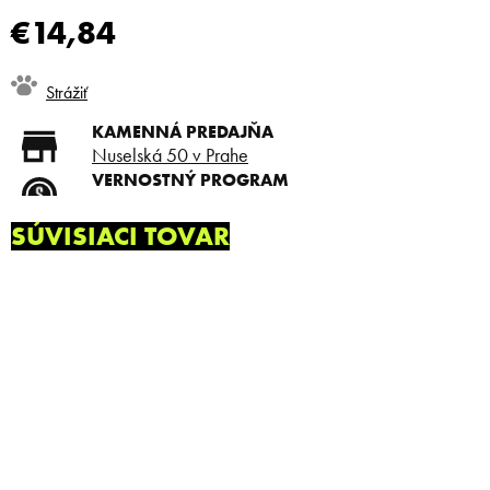
€14,84
Jednotková
Strážiť
cena:
KAMENNÁ PREDAJŇA
Nuselská 50 v Prahe
VERNOSTNÝ PROGRAM
Registruj sa a ušetri
DOPRAVA ZADARMO
SÚVISIACI TOVAR
Doprava zadarmo od 80 €
SLICKSTYLE PARTNER
Nízke ceny pre holičov a
kaderníkov