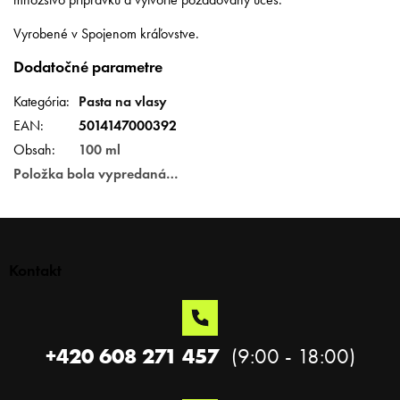
Vyrobené v Spojenom kráľovstve.
Dodatočné parametre
Kategória
:
Pasta na vlasy
EAN
:
5014147000392
Obsah
:
100 ml
Položka bola vypredaná…
Z
á
p
Kontakt
ä
t
i
e
+420 608 271 457