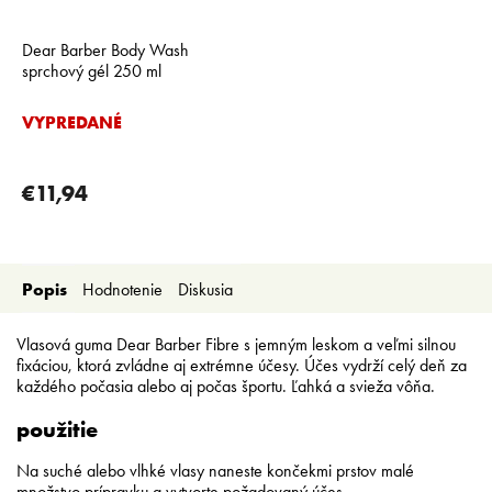
Dear Barber Body Wash
sprchový gél 250 ml
VYPREDANÉ
€11,94
Popis
Hodnotenie
Diskusia
Vlasová guma Dear Barber Fibre s jemným leskom a veľmi silnou
fixáciou, ktorá zvládne aj extrémne účesy. Účes vydrží celý deň za
každého počasia alebo aj počas športu. Ľahká a svieža vôňa.
použitie
Na suché alebo vlhké vlasy naneste končekmi prstov malé
množstvo prípravku a vytvorte požadovaný účes.