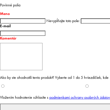
Tento web používa súbory cookie. Ďalším prechádzaním tohto webu
Povinné polia
vyjadrujete súhlas s ich používaním. Viac informácií
tu
.
Meno
Nastavenie
Nevypĺňajte toto pole:
Hľadať
E-mail
Súhlasím
Prejsť na obsah
Komentár
Ako by ste ohodnotili tento produkt? Vyberte od 1 do 5 hviezdičiek, kde 
Prihlásenie k vášmu účtu
Vložením hodnotenie súhlasíte s
podmienkami ochrany osobných údajov
E-mail
Heslo