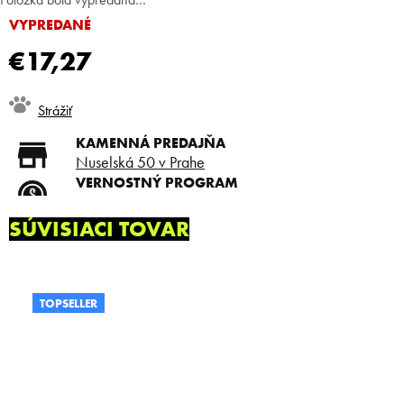
VYPREDANÉ
€17,27
Jednotková
Strážiť
cena:
KAMENNÁ PREDAJŇA
Nuselská 50 v Prahe
VERNOSTNÝ PROGRAM
Registruj sa a ušetri
DOPRAVA ZADARMO
SÚVISIACI TOVAR
Doprava zadarmo od 80 €
SLICKSTYLE PARTNER
Nízke ceny pre holičov a
kaderníkov
TOPSELLER