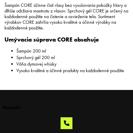
Šampón CORE účinne čistí vlasy bez vysušovania pokožky hlavy a
dlhšie udržiava mastnotu z vlasov. Sprchový gél CORE je určený na
každodenné použitie na čistenie a osvieženie tela. Sortiment
výrobkov CORE zahŕňa vysoko kvalitné a účinné výrobky na
každodenné použitie.
Umývacia súprava CORE obsahuje
Šampón 200 ml
Sprchový gél 200 ml
Vôňa dymovej whisky
Vysoko kvalitné a účinné produkty na každodenné použitie
Z
á
p
Kontakt
ä
t
i
e