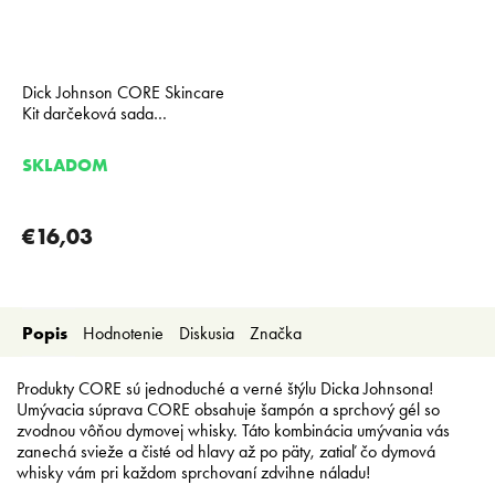
Dick Johnson CORE Skincare
Kit darčeková sada
starostlivosti o pleť pre mužov
SKLADOM
€16,03
Popis
Hodnotenie
Diskusia
Značka
Produkty CORE sú jednoduché a verné štýlu Dicka Johnsona!
Umývacia súprava CORE obsahuje šampón a sprchový gél so
zvodnou vôňou dymovej whisky. Táto kombinácia umývania vás
zanechá svieže a čisté od hlavy až po päty, zatiaľ čo dymová
whisky vám pri každom sprchovaní zdvihne náladu!