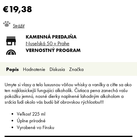
€19,38
Jednotková
Strážiť
cena:
KAMENNÁ PREDAJŇA
Nuselská 50 v Prahe
VERNOSTNÝ PROGRAM
Registruj sa a ušetri
DOPRAVA ZADARMO
Popis
Hodnotenie
Diskusia
Značka
Doprava zadarmo od 80 €
SLICKSTYLE PARTNER
Nízke ceny pre holičov a
Umyte si vlasy a telo luxusnou vôňou whisky a vanilky a cíťte sa ako
kaderníkov
ten najklasickejší fungujúci alkoholik. Čistiaca pena zanechá vašu
pokožku jemnú, nosné dierky naplnené lahodným alkoholom a
srdcia ľudí okolo vás budú biť obrovskou rýchlosťou!!!
Veľkosť 225 ml
Úplne prírodné
Vyrobené vo Fínsku