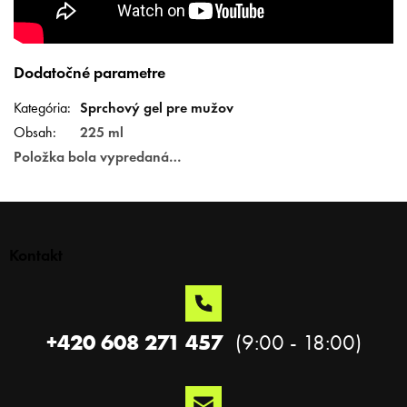
Dodatočné parametre
Kategória
:
Sprchový gel pre mužov
Obsah
:
225 ml
Položka bola vypredaná…
Z
á
p
Kontakt
ä
t
i
e
+420 608 271 457