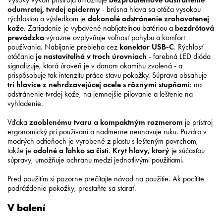
odumretej, tvrdej epidermy
- brúsna hlava sa otáča vysokou
rýchlosťou a výsledkom je
dokonalé odstránenie zrohovatenej
kože
. Zariadenie je vybavené nabíjateľnou batériou a
bezdrôtová
prevádzka
výrazne ovplyvňuje voľnosť pohybu a komfort
používania. Nabíjanie prebieha cez
konektor USB-C
. Rýchlosť
otáčania
je nastaviteľná v troch úrovniach
- farebná LED dióda
signalizuje, ktorá úroveň je v danom okamihu zvolená - a
prispôsobuje tak intenzitu práce stavu pokožky. Súprava obsahuje
tri hlavice z nehrdzavejúcej ocele s rôznymi stupňami
: na
odstránenie tvrdej kože, na jemnejšie pilovanie a leštenie na
vyhladenie.
Vďaka
zaoblenému tvaru a kompaktným rozmerom
je prístroj
ergonomický pri používaní a nadmerne neunavuje ruku. Puzdro v
modrých odtieňoch je vyrobené z plastu s lešteným povrchom,
takže je
odolné a ľahko sa čistí
.
Kryt hlavy, ktorý
je súčasťou
súpravy, umožňuje ochranu medzi jednotlivými použitiami.
Pred použitím si pozorne prečítajte návod na použitie. Ak pocítite
podráždenie pokožky, prestaňte sa starať.
V balení