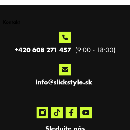
Z
á
p
Kontakt
ä
t
i
e
+420 608 271 457
info
@
slickstyle.sk
Sledujte nás