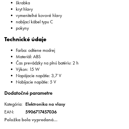
škrabka
kryt hlavy
vymeniteľné kovové hlavy
nabíjací kábel typu C
pokyny
Technické údaje
Farba: odtiene modrej
Materiál: ABS
Čas prevádzky na plnú batériu: 2 h
Výkon: 15 W
Napájacie napätie: 3,7 V
Nabíjacie napätie: 5 V
Dodatočné parametre
Kategória
:
Elektronika na vlasy
EAN
:
5906717457036
Položka bola vypredaná…