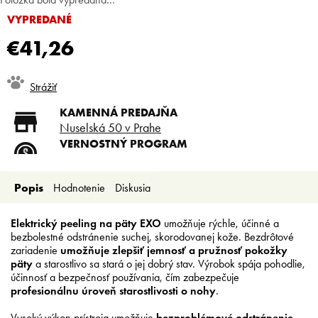
VYPREDANÉ
€41,26
Jednotková
Strážiť
cena:
KAMENNÁ PREDAJŇA
Nuselská 50 v Prahe
VERNOSTNÝ PROGRAM
Registruj sa a ušetri
DOPRAVA ZADARMO
Popis
Hodnotenie
Diskusia
Doprava zadarmo od 80 €
SLICKSTYLE PARTNER
Nízke ceny pre holičov a
Elektrický peeling na päty EXO
umožňuje rýchle, účinné a
kaderníkov
bezbolestné odstránenie suchej, skorodovanej kože. Bezdrôtové
zariadenie
umožňuje zlepšiť jemnosť a pružnosť pokožky
päty
a starostlivo sa stará o jej dobrý stav. Výrobok spája pohodlie,
účinnosť a bezpečnosť používania, čím zabezpečuje
profesionálnu úroveň starostlivosti o nohy
.
Vysoký výkon prístroja umožňuje
bezproblémové odstránenie