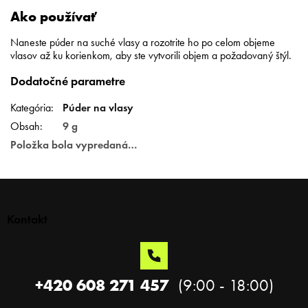
Ako používať
Naneste púder na suché vlasy a rozotrite ho po celom objeme
vlasov až ku korienkom, aby ste vytvorili objem a požadovaný štýl.
Dodatočné parametre
Kategória
:
Púder na vlasy
Obsah
:
9 g
Položka bola vypredaná…
Z
á
p
Kontakt
ä
t
i
e
+420 608 271 457