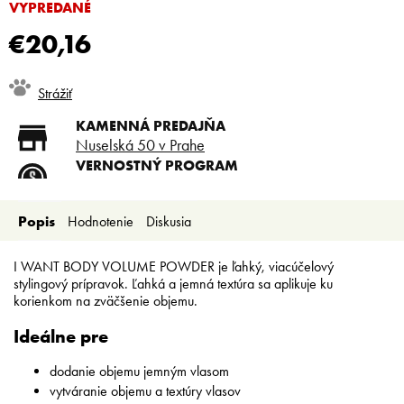
VYPREDANÉ
€20,16
Jednotková
Strážiť
cena:
KAMENNÁ PREDAJŇA
Nuselská 50 v Prahe
VERNOSTNÝ PROGRAM
Registruj sa a ušetri
DOPRAVA ZADARMO
Popis
Hodnotenie
Diskusia
Doprava zadarmo od 80 €
SLICKSTYLE PARTNER
Nízke ceny pre holičov a
I WANT BODY VOLUME POWDER je ľahký, viacúčelový
kaderníkov
stylingový prípravok. Ľahká a jemná textúra sa aplikuje ku
korienkom na zväčšenie objemu.
Ideálne pre
dodanie objemu jemným vlasom
vytváranie objemu a textúry vlasov