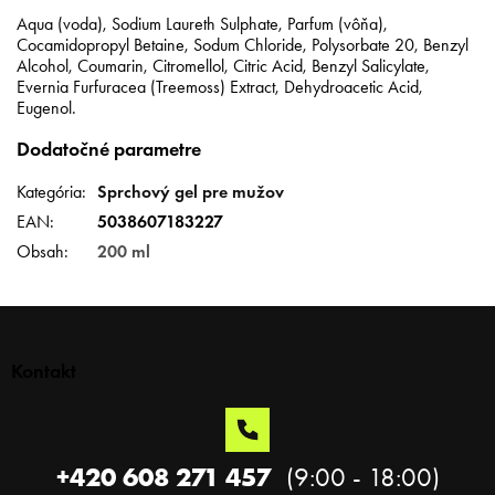
Aqua (voda), Sodium Laureth Sulphate, Parfum (vôňa),
Cocamidopropyl Betaine, Sodum Chloride, Polysorbate 20, Benzyl
Alcohol, Coumarin, Citromellol, Citric Acid, Benzyl Salicylate,
Evernia Furfuracea (Treemoss) Extract, Dehydroacetic Acid,
Eugenol.
Dodatočné parametre
Kategória
:
Sprchový gel pre mužov
EAN
:
5038607183227
Obsah
:
200 ml
Z
á
p
Kontakt
ä
t
i
e
+420 608 271 457