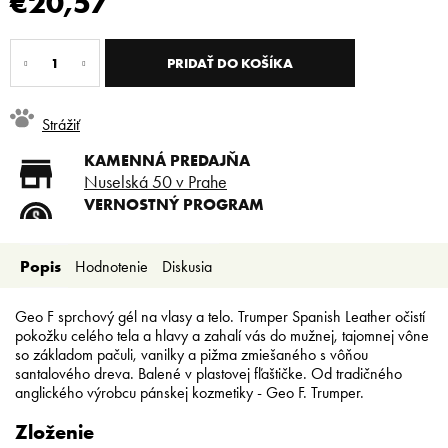
€20,57
Jednotková
cena:
PRIDAŤ DO KOŠÍKA
Strážiť
KAMENNÁ PREDAJŇA
Nuselská 50 v Prahe
VERNOSTNÝ PROGRAM
Registruj sa a ušetri
DOPRAVA ZADARMO
Popis
Hodnotenie
Diskusia
Doprava zadarmo od 80 €
SLICKSTYLE PARTNER
Nízke ceny pre holičov a
Geo F sprchový gél na vlasy a telo. Trumper Spanish Leather očistí
kaderníkov
pokožku celého tela a hlavy a zahalí vás do mužnej, tajomnej vône
so základom pačuli, vanilky a pižma zmiešaného s vôňou
santalového dreva. Balené v plastovej fľaštičke. Od tradičného
anglického výrobcu pánskej kozmetiky - Geo F. Trumper.
Zloženie