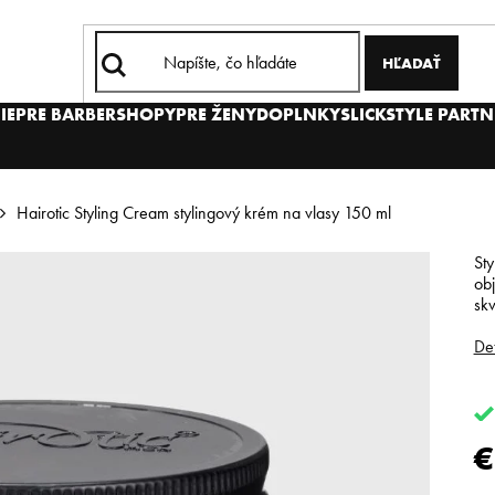
HĽADAŤ
IE
PRE BARBERSHOPY
PRE ŽENY
DOPLNKY
SLICKSTYLE PARTN
Hairotic Styling Cream stylingový krém na vlasy 150 ml
Sty
obj
skv
Det
€