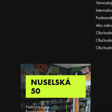
Vernostný
Internati
Podmienk
Ako naku
Obchodn
Obchodné
Obchodné
NUSELSKÁ
50
Naša predajňa.
Tvoja nová adresa!