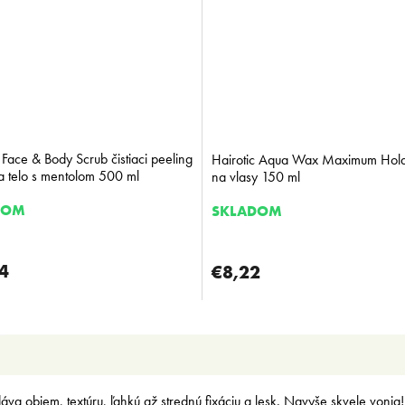
 Face & Body Scrub čistiaci peeling
Hairotic Aqua Wax Maximum Hold
 a telo s mentolom 500 ml
na vlasy 150 ml
DOM
SKLADOM
4
€8,22
áva objem, textúru, ľahkú až strednú fixáciu a lesk. Navyše skvele vonia!