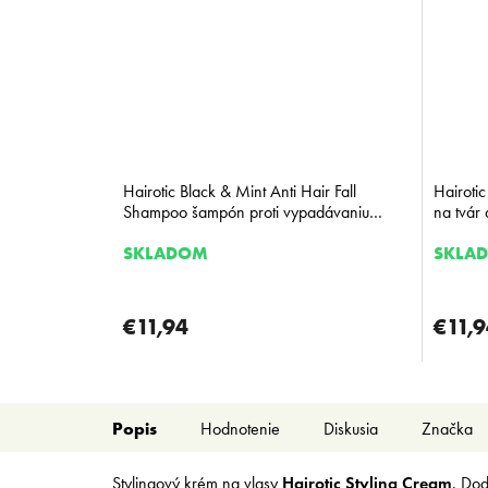
Hairotic Black & Mint Anti Hair Fall
Hairotic
Shampoo šampón proti vypadávaniu
na tvár
vlasov 500 ml
SKLADOM
SKLA
€11,94
€11,9
Popis
Hodnotenie
Diskusia
Značka
Stylingový krém na vlasy
Hairotic Styling Cream
. Dod