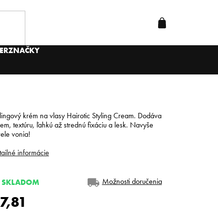
ER
ZNAČKY
lingový krém na vlasy Hairotic Styling Cream. Dodáva
em, textúru, ľahkú až strednú fixáciu a lesk. Navyše
ele vonia!
ailné informácie
Možnosti doručenia
SKLADOM
7,81