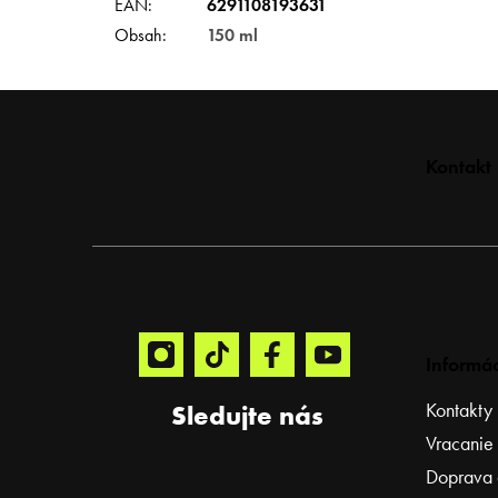
EAN
:
6291108193631
Obsah
:
150 ml
Z
Kontakt
á
p
ä
t
i
e
Informác
Kontakty
Sledujte nás
Vracanie
Doprava 