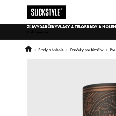
Prejsť
na
obsah
ZĽAVY
DARČEKY
VLASY A TELO
BRADY A HOLEN
Prihlásenie
Domov
Brady a holenie
Darčeky pre fúzačov
Pre 