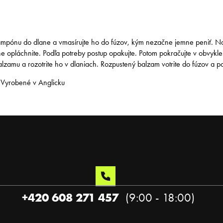
pónu do dlane a vmasírujte ho do fúzov, kým nezačne jemne peniť. Na
 opláchnite. Podľa potreby postup opakujte. Potom pokračujte v obvyklej 
zamu a rozotrite ho v dlaniach. Rozpustený balzam votrite do fúzov a p
 Vyrobené v Anglicku
+420 608 271 457