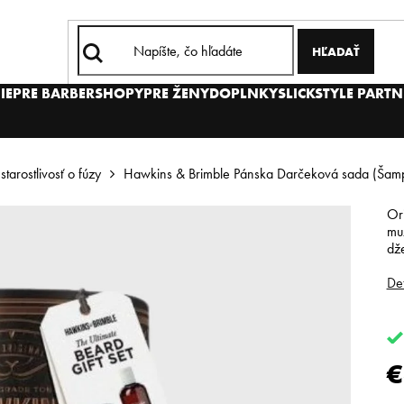
HĽADAŤ
IE
PRE BARBERSHOPY
PRE ŽENY
DOPLNKY
SLICKSTYLE PARTN
starostlivosť o fúzy
Hawkins & Brimble Pánska Darčeková sada (Šam
Ori
mu
dž
Det
€