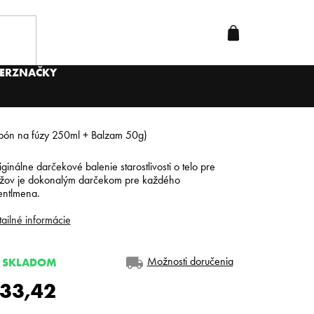
ER
ZNAČKY
pón na fúzy 250ml + Balzam 50g)
ginálne darčekové balenie starostlivosti o telo pre
žov je dokonalým darčekom pre každého
entlmena.
ailné informácie
Možnosti doručenia
SKLADOM
33,42