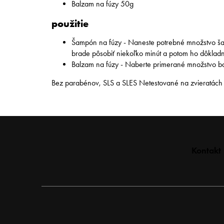
Balzam na fúzy 50g
použitie
Šampón na fúzy - Naneste potrebné množstvo šam
brade pôsobiť niekoľko minút a potom ho dôkladne
Balzam na fúzy - Naberte primerané množstvo bal
Bez parabénov, SLS a SLES Netestované na zvieratách
Z
Kontakt
á
p
ä
t
i
e