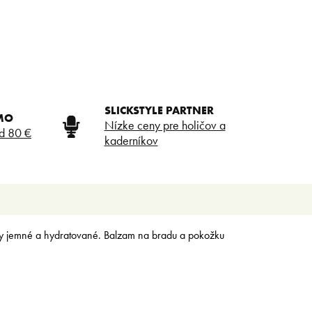
SLICKSTYLE PARTNER
MO
Nízke ceny pre holičov a
d 80 €
kaderníkov
úzy jemné a hydratované. Balzam na bradu a pokožku