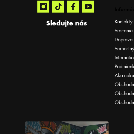
Informác
Kontakty
Sledujte nás
Vracanie
Doprava 
Vernostný
Internati
Podmienk
Ako naku
Obchodn
Obchodné
Obchodné