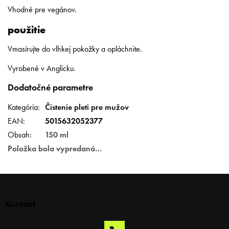
Vhodné pre vegánov.
použitie
Vmasírujte do vlhkej pokožky a opláchnite.
Vyrobené v Anglicku.
Dodatočné parametre
Kategória
:
Čistenie pleti pre mužov
EAN
:
5015632052377
Obsah
:
150 ml
Položka bola vypredaná…
Z
á
p
Kontakt
ä
t