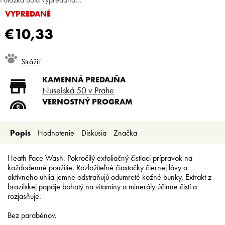
VYPREDANÉ
€10,33
Jednotková
Strážiť
cena:
KAMENNÁ PREDAJŇA
Nuselská 50 v Prahe
VERNOSTNÝ PROGRAM
Registruj sa a ušetri
DOPRAVA ZADARMO
Popis
Hodnotenie
Diskusia
Značka
Doprava zadarmo od 80 €
SLICKSTYLE PARTNER
Nízke ceny pre holičov a
Heath Face Wash. Pokročilý exfoliačný čistiaci prípravok na
kaderníkov
každodenné použitie. Rozložiteľné čiastočky čiernej lávy a
aktívneho uhlia jemne odstraňujú odumreté kožné bunky. Extrakt z
brazílskej papáje bohatý na vitamíny a minerály účinne čistí a
rozjasňuje.
Bez parabénov.