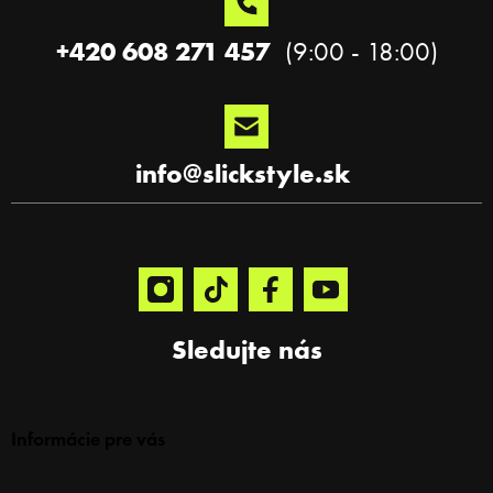
i
e
+420 608 271 457
info
@
slickstyle.sk
Sledujte nás
Informácie pre vás