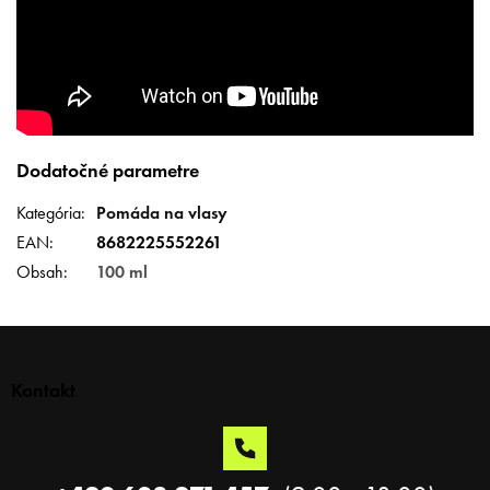
Dodatočné parametre
Kategória
:
Pomáda na vlasy
EAN
:
8682225552261
Obsah
:
100 ml
Z
á
p
Kontakt
ä
t
i
e