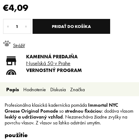
€4,09
Jednotková
cena:
PRIDAŤ DO KOŠÍKA
Strážiť
KAMENNÁ PREDAJŇA
Nuselská 50 v Prahe
VERNOSTNÝ PROGRAM
Registruj sa a ušetri
DOPRAVA ZADARMO
Popis
Hodnotenie
Diskusia
Značka
Doprava zadarmo od 80 €
SLICKSTYLE PARTNER
Nízke ceny pre holičov a
Profesionálna klasická kadernícka pomáda
Immortal NYC
kaderníkov
Grease Original Pomade
so
strednou fixáciou
: dodáva vlasom
lesklý a udržiavaný vzhľad
. Nezanecháva žiadne zvyšky na
povrchu vlasov. Z vlasov sa ľahko odstráni umytím.
použitie