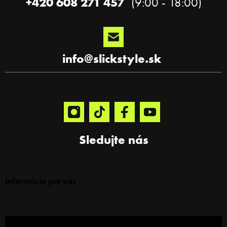
+420 608 271 457
info
@
slickstyle.sk
Sledujte nás
Informácie pre vás