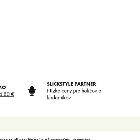
SLICKSTYLE PARTNER
MO
Nízke ceny pre holičov a
d 80 €
kaderníkov
vysoce silnou fixací
a
přirozeným
,
matným