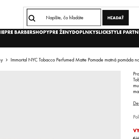
HĽADAŤ
IE
PRE BARBERSHOPY
PRE ŽENY
DOPLNKY
SLICKSTYLE PARTN
sy
Immortal NYC Tobacco Perfumed Matte Pomade matná pomáda na v
Pr
To
muž
ma
Det
Po
V
€1