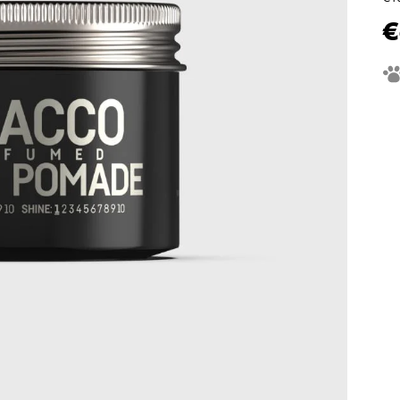
€
Je
ce