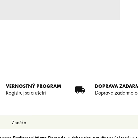
VERNOSTNÝ PROGRAM
DOPRAVA ZADAR
Registruj sa a ušetri
Doprava zadarmo o
Značka
bacco Perfumed Matte Pomade
, s dokonalou a mužnou vůní tabáku,