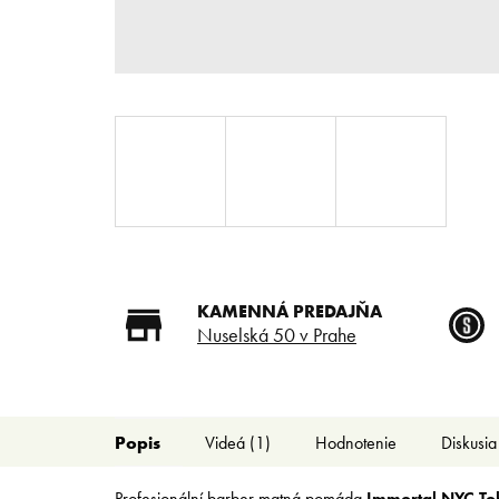
KAMENNÁ PREDAJŇA
Nuselská 50 v Prahe
Popis
Videá (1)
Hodnotenie
Diskusia
Profesionální barber matná pomáda
Immortal NYC To