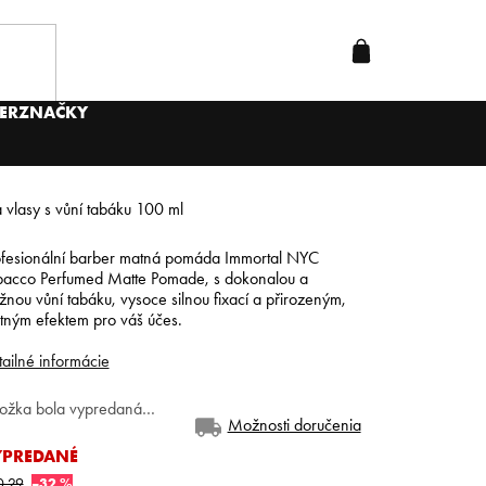
ER
ZNAČKY
lasy s vůní tabáku 100 ml
ofesionální barber matná pomáda Immortal NYC
bacco Perfumed Matte Pomade, s dokonalou a
nou vůní tabáku, vysoce silnou fixací a přirozeným,
tným efektem pro váš účes.
ailné informácie
ložka bola vypredaná…
Možnosti doručenia
YPREDANÉ
0,29
–32 %