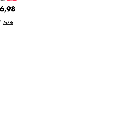
6,98
dnotková
Strážiť
na: