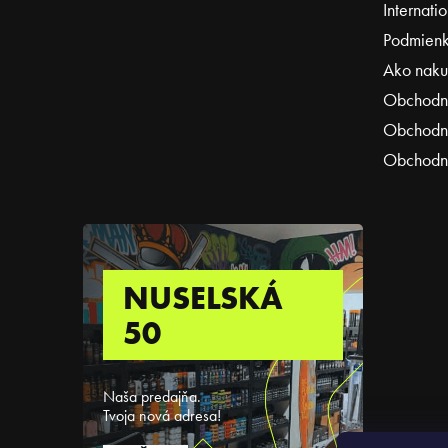
Internati
Podmienk
Ako naku
Obchodn
Obchodné
Obchodné
NUSELSKÁ
50
Naša predajňa.
Tvoja nová adresa!