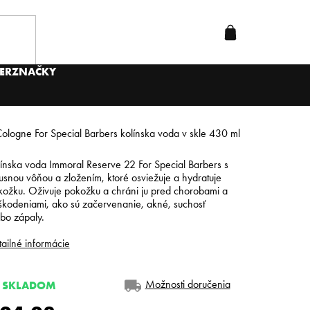
ER
ZNAČKY
ologne For Special Barbers kolínska voda v skle 430 ml
ínska voda Immoral Reserve 22 For Special Barbers s
usnou vôňou a zložením, ktoré osviežuje a hydratuje
kožku. Oživuje pokožku a chráni ju pred chorobami a
škodeniami, ako sú začervenanie, akné, suchosť
bo zápaly.
ailné informácie
Možnosti doručenia
SKLADOM