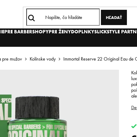
HĽADAŤ
IE
PRE BARBERSHOPY
PRE ŽENY
DOPLNKY
SLICKSTYLE PARTN
 pre mužov
Kolínske vody
Immortal Reserve 22 Original Eau de C
Kol
lux
po
po
ale
Det