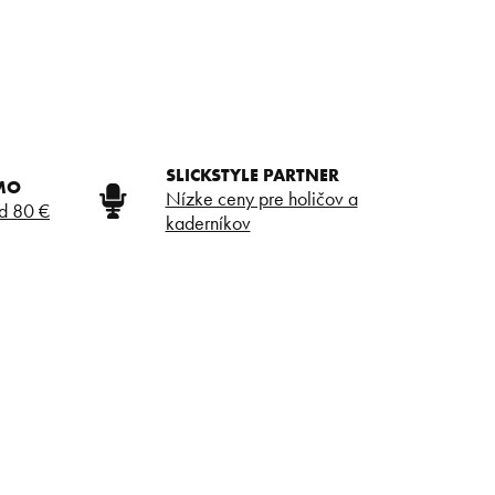
SLICKSTYLE PARTNER
MO
Nízke ceny pre holičov a
d 80 €
kaderníkov