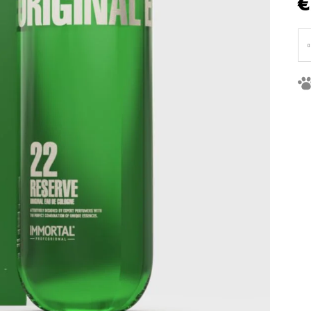
€
Je
ce