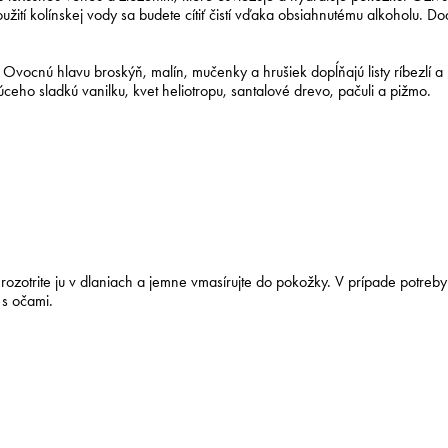
ití kolínskej vody sa budete cítiť čistí vďaka obsiahnutému alkoholu. Do
vocnú hlavu broskýň, malín, mučenky a hrušiek dopĺňajú listy ríbezlí a 
eho sladkú vanilku, kvet heliotropu, santalové drevo, pačuli a pižmo.
 rozotrite ju v dlaniach a jemne vmasírujte do pokožky. V prípade potreby
 s očami.