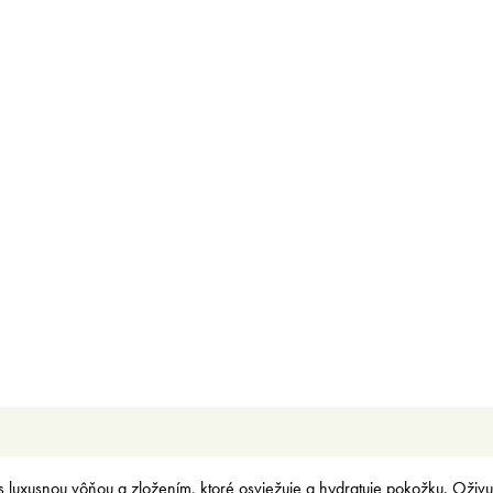
s luxusnou vôňou a zložením, ktoré osviežuje a hydratuje pokožku. Oživ