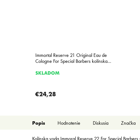
Immortal Reserve 21 Original Eau de
Cologne For Special Barbers kolínska
voda v skle 430 ml
SKLADOM
€24,28
Popis
Hodnotenie
Diskusia
Značka
Kolínska voda Immoral Reserve 22 For Special Barbers 