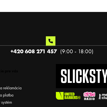
+420 608 271 457
ie pre vás
 a reklamácia
a platba
 systém