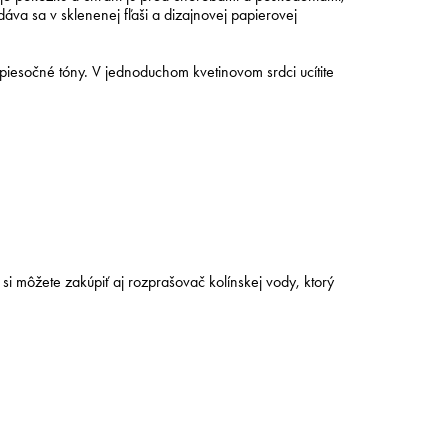
dáva sa v sklenenej fľaši a dizajnovej papierovej
piesočné tóny. V jednoduchom kvetinovom srdci ucítite
 si môžete zakúpiť aj rozprašovač kolínskej vody, ktorý