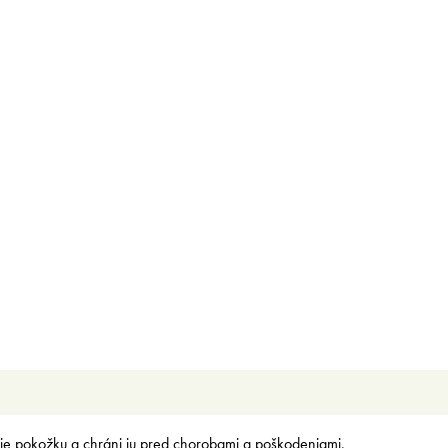
uje pokožku a chráni ju pred chorobami a poškodeniami,