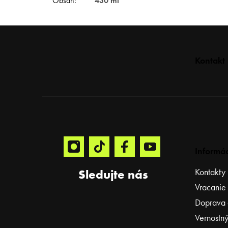
Obsah
:
430 ml
Z
Kontakt
á
p
ä
t
i
e
Informác
Kontakty
Sledujte nás
Vracanie
Doprava 
Vernostný