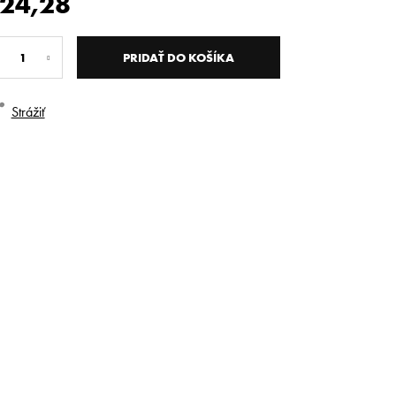
24,28
dnotková
na:
PRIDAŤ DO KOŠÍKA
Strážiť