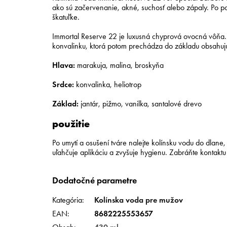
ako sú začervenanie, akné, suchosť alebo zápaly. Po použ
škatuľke.
Immortal Reserve 22 je luxusná chyprová ovocná vôňa. O
konvalinku, ktorá potom prechádza do základu obsahujúc
Hlava:
marakuja, malina, broskyňa
Srdce:
konvalinka, heliotrop
Základ:
jantár, pižmo, vanilka, santalové drevo
použitie
Po umytí a osušení tváre nalejte kolínsku vodu do dlane,
uľahčuje aplikáciu a zvyšuje hygienu. Zabráňte kontaktu
Dodatočné parametre
Kategória
:
Kolínska voda pre mužov
EAN
:
8682225553657