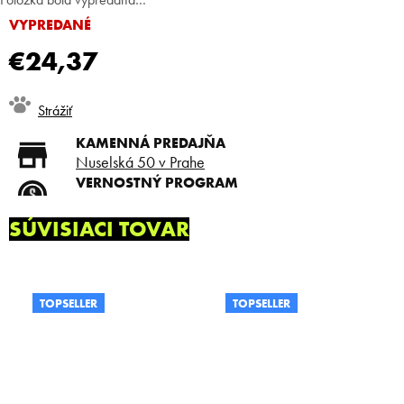
VYPREDANÉ
€24,37
Jednotková
Strážiť
cena:
KAMENNÁ PREDAJŇA
Nuselská 50 v Prahe
VERNOSTNÝ PROGRAM
Registruj sa a ušetri
DOPRAVA ZADARMO
SÚVISIACI TOVAR
Doprava zadarmo od 80 €
SLICKSTYLE PARTNER
Nízke ceny pre holičov a
kaderníkov
TOPSELLER
TOPSELLER