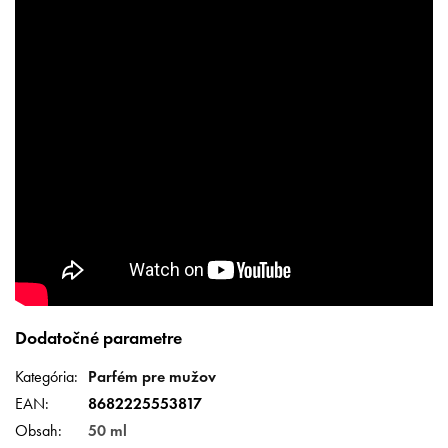
Dodatočné parametre
Kategória
:
Parfém pre mužov
EAN
:
8682225553817
Obsah
:
50 ml