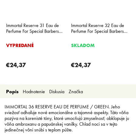
Immortal Reserve 31 Eau de
Immortal Reserve 32 Eau de
Perfume For Special Barbers
Perfume For Special Barbers
parfum 50 ml
parfum 50 ml
VYPREDANÉ
SKLADOM
€24,37
€24,37
Popis
Hodnotenie
Diskusia
Značka
IMMORTAL 36 RESERVE EAU DE PERFUME / GREEN. Jeho
sviežosť odhaľuje nové emocionálne a tajomné aspekty. Táto vôňa
pozýva na korenisté tóny, ktoré umocňujú zmyselnosť; obklopuje ju
vôňa ambroxanu a papuánskej vanilky. Chlad noci sa v tejto
jedinečnej vôni snúbi s teplom púšte.