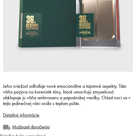
Jeho sviežosť odhaľuje nové emocionálne a tajomné aspekty. Táto
vôňa pozýva na korenisté tóny, ktoré umocňujú zmyselnosť;
obklopuje ju vôňa ambroxanu a papuánskej vanilky. Chlad noci sa v
tejto jedinečnej vôni snúbi s teplom púšte.
Detailné informácie
Možnosti doručenia
Položka bola vypredaná…