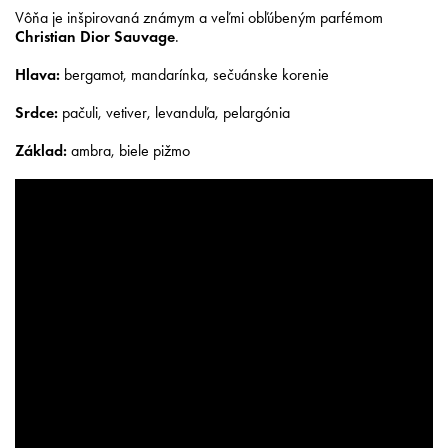
Vôňa je inšpirovaná známym a veľmi obľúbeným parfémom
Christian Dior Sauvage
.
Hlava:
bergamot, mandarínka, sečuánske korenie
Srdce:
pačuli, vetiver, levanduľa, pelargónia
Základ:
ambra, biele pižmo