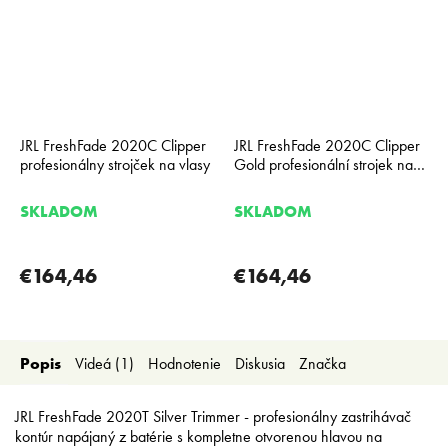
JRL FreshFade 2020C Clipper
JRL FreshFade 2020C Clipper
profesionálny strojček na vlasy
Gold profesionální strojek na
vlasy
SKLADOM
SKLADOM
€164,46
€164,46
Popis
Videá (1)
Hodnotenie
Diskusia
Značka
JRL FreshFade 2020T Silver Trimmer - profesionálny zastrihávač
kontúr napájaný z batérie s kompletne otvorenou hlavou na