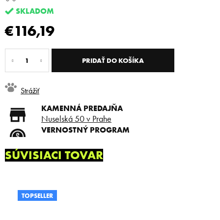
SKLADOM
€116,19
Jednotková
cena:
PRIDAŤ DO KOŠÍKA
Strážiť
KAMENNÁ PREDAJŇA
Nuselská 50 v Prahe
VERNOSTNÝ PROGRAM
Registruj sa a ušetri
DOPRAVA ZADARMO
SÚVISIACI TOVAR
Doprava zadarmo od 80 €
SLICKSTYLE PARTNER
Nízke ceny pre holičov a
kaderníkov
TOPSELLER