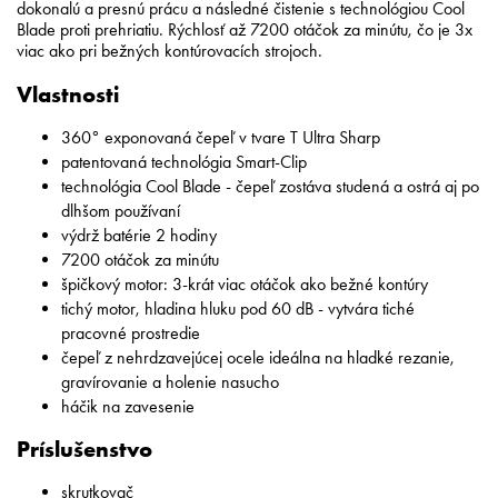
dokonalú a presnú prácu a následné čistenie s technológiou Cool
Blade proti prehriatiu. Rýchlosť až 7200 otáčok za minútu, čo je 3x
viac ako pri bežných kontúrovacích strojoch.
Vlastnosti
360° exponovaná čepeľ v tvare T Ultra Sharp
patentovaná technológia Smart-Clip
technológia Cool Blade - čepeľ zostáva studená a ostrá aj po
dlhšom používaní
výdrž batérie 2 hodiny
7200 otáčok za minútu
špičkový motor: 3-krát viac otáčok ako bežné kontúry
tichý motor, hladina hluku pod 60 dB - vytvára tiché
pracovné prostredie
čepeľ z nehrdzavejúcej ocele ideálna na hladké rezanie,
gravírovanie a holenie nasucho
háčik na zavesenie
Príslušenstvo
skrutkovač