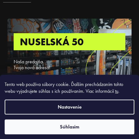
NUSELSKÁ 50
Naša predajňa.
Tvoja nová adresa!
ZISTIŤ VIAC
Tento web používa súbory cookie. Ďalším prechádzaním tohto
webu vyjadrujete súhlas s ich používaním. Viac informácií
tu
.
Nastavenie
Copyright 2026
Slickstyle.sk
. Všetky práva vyhradené.
Súhlasím
Vytvoril Shoptet Premium