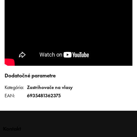
Dodatočné parametre
Kategória
:
Zastrihovače na vlasy
EAN
:
6935481362375
Z
á
p
Kontakt
ä