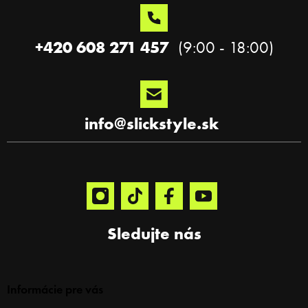
t
i
e
+420 608 271 457
info
@
slickstyle.sk
Sledujte nás
Informácie pre vás