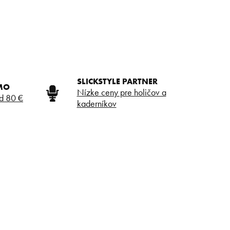
SLICKSTYLE PARTNER
MO
Nízke ceny pre holičov a
d 80 €
kaderníkov