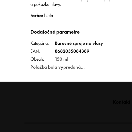
a pokožku hlavy.
Farba:
biela
Dodatočné parametre
Kategória
:
Barevné spreje na vlasy
EAN
:
8682035084389
Obsah
:
150 ml
Položka bola vypredaná…
Z
Kontakt
á
p
ä
t
i