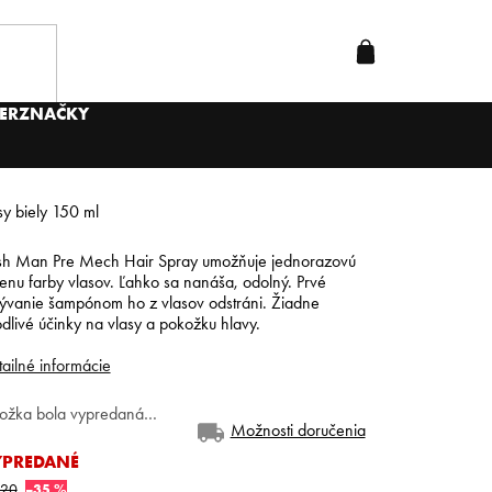
ER
ZNAČKY
y biely 150 ml
sh Man Pre Mech Hair Spray umožňuje jednorazovú
nu farby vlasov. Ľahko sa nanáša, odolný. Prvé
ývanie šampónom ho z vlasov odstráni. Žiadne
dlivé účinky na vlasy a pokožku hlavy.
ailné informácie
ložka bola vypredaná…
Možnosti doručenia
YPREDANÉ
,20
–35 %