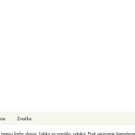
sia
Značka
enu farby vlasov. Ľahko sa nanáša, odolný. Prvé umývanie šampónom ho