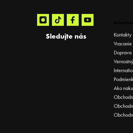
e
Informác
Kontakty
Sledujte nás
Vracanie
Doprava 
Vernostný
Internati
Podmienk
Ako naku
Obchodn
Obchodné
Obchodné