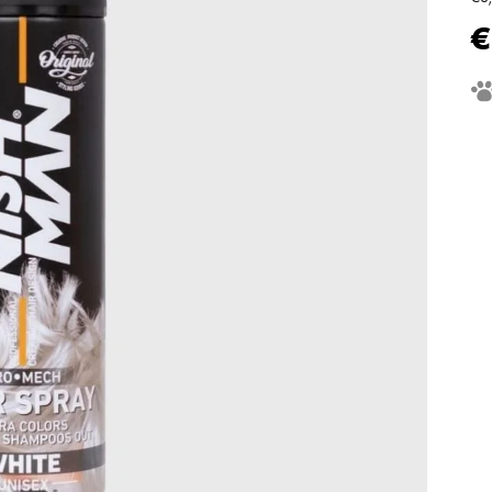
€
Je
ce