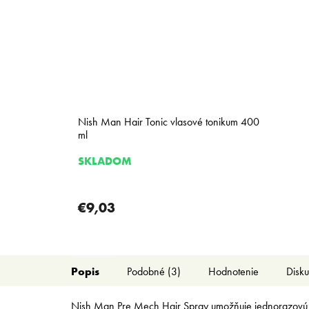
Nish Man Hair Tonic vlasové tonikum 400
ml
SKLADOM
€9,03
Popis
Podobné (3)
Hodnotenie
Disku
Nish Man Pre Mech Hair Spray umožňuje jednorazovú zm