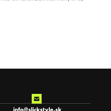
info
@
slickstyle.sk