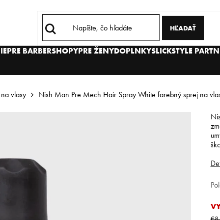
HĽADAŤ
IE
PRE BARBERSHOPY
PRE ŽENY
DOPLNKY
SLICKSTYLE PARTN
 na vlasy
Nish Man Pre Mech Hair Spray White farebný sprej na vlas
Ni
zme
um
ško
Det
Po
V
€8