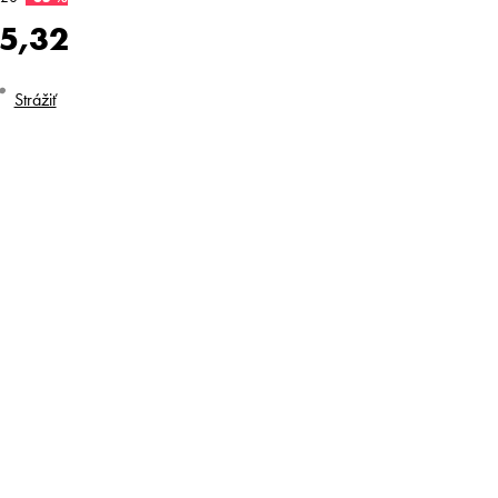
5,32
dnotková
Strážiť
na: