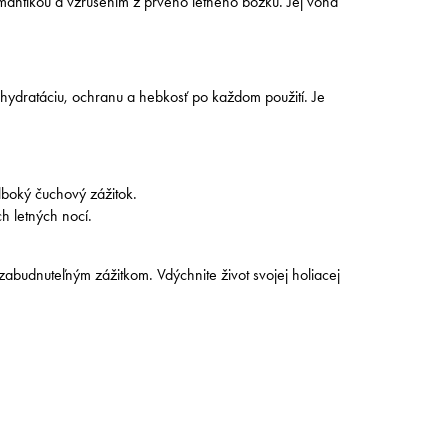
omantikou a vzrušením z prvého letného bozku. Jej vôňa
 hydratáciu, ochranu a hebkosť po každom použití. Je
lboký čuchový zážitok.
h letných nocí.
budnuteľným zážitkom. Vdýchnite život svojej holiacej