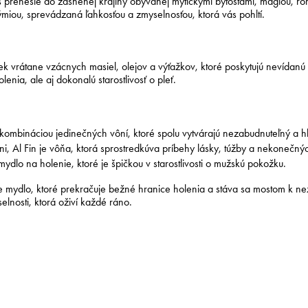
s prenesie do zasnenej krajiny obývanej mýtickými bytosťami, mágiou, r
miou, sprevádzaná ľahkosťou a zmyselnosťou, ktorá vás pohltí.
iek vrátane vzácnych masiel, olejov a výťažkov, ktoré poskytujú nevídanú
lenia, ale aj dokonalú starostlivosť o pleť.
kombináciou jedinečných vôní, ktoré spolu vytvárajú nezabudnuteľný a h
i, Al Fin je vôňa, ktorá sprostredkúva príbehy lásky, túžby a nekonečnýc
dlo na holenie, ktoré je špičkou v starostlivosti o mužskú pokožku.
ydlo, ktoré prekračuje bežné hranice holenia a stáva sa mostom k neza
elnosti, ktorá oživí každé ráno.