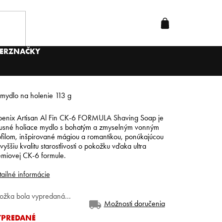
ER
ZNAČKY
mydlo na holenie 113 g
oenix Artisan Al Fin CK-6 FORMULA Shaving Soap je
xusné holiace mydlo s bohatým a zmyselným vonným
filom, inšpirované mágiou a romantikou, ponúkajúcou
vyššiu kvalitu starostlivosti o pokožku vďaka ultra
émiovej CK-6 formule.
ailné informácie
ložka bola vypredaná…
Možnosti doručenia
YPREDANÉ