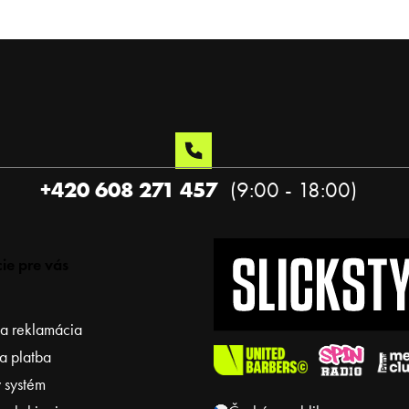
+420 608 271 457
ie pre vás
 a reklamácia
a platba
 systém