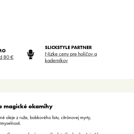
SLICKSTYLE PARTNER
MO
Nízke ceny pre holičov a
d 80 €
kaderníkov
re magické okamihy
 oleje z ruže, bobkového listu, citrónovej myrty,
zmyselnosti.