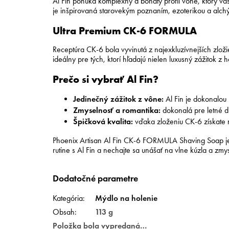
Al Fin ponúka komplexný a bohatý profil vône, ktorý vá
je inšpirovaná starovekým poznaním, ezoterikou a alchý
Ultra Premium CK-6 FORMULA
Receptúra CK-6 bola vyvinutá z najexkluzívnejších zlož
ideálny pre tých, ktorí hľadajú nielen luxusný zážitok z ho
Prečo si vybrať Al Fin?
Jedinečný zážitok z vône:
Al Fin je dokonalou 
Zmyselnosť a romantika:
dokonalá pre letné dn
Špičková kvalita:
vďaka zloženiu CK-6 získate my
Phoenix Artisan Al Fin CK-6 FORMULA Shaving Soap je m
rutine s Al Fin a nechajte sa unášať na vlne kúzla a zmys
Dodatočné parametre
Kategória
:
Mýdlo na holenie
Obsah
:
113 g
Položka bola vypredaná…