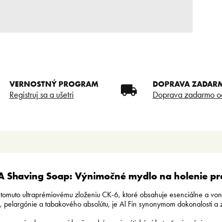
VERNOSTNÝ PROGRAM
DOPRAVA ZADAR
Registruj sa a ušetri
Doprava zadarmo o
A Shaving Soap: Výnimočné mydlo na holenie p
tomuto ultraprémiovému zloženiu CK-6, ktoré obsahuje esenciálne a vonné
e, pelargónie a tabakového absolútu, je Al Fin synonymom dokonalosti a 