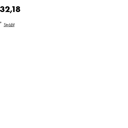
32,18
dnotková
Strážiť
na: