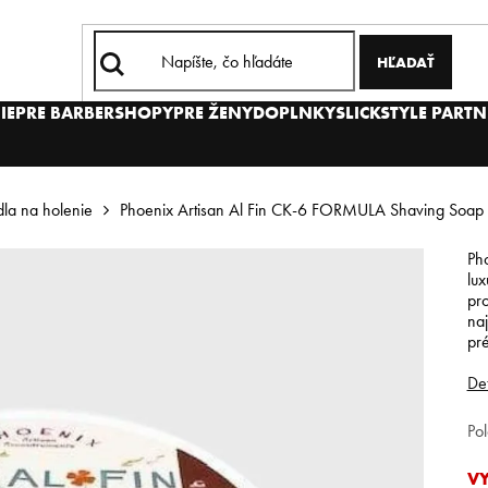
HĽADAŤ
IE
PRE BARBERSHOPY
PRE ŽENY
DOPLNKY
SLICKSTYLE PARTN
la na holenie
Phoenix Artisan Al Fin CK-6 FORMULA Shaving Soap 
Ph
lu
pro
naj
pr
Det
Po
V