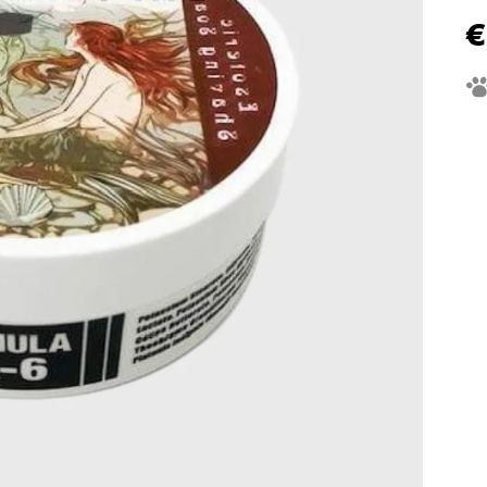
€
Je
ce