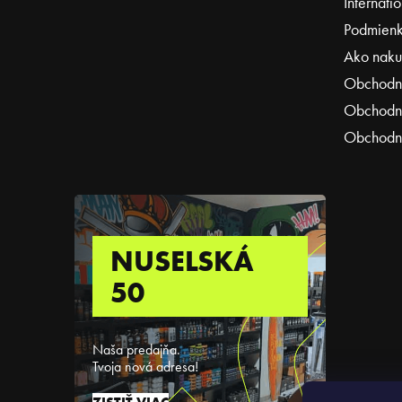
Internati
Podmienk
Ako naku
Obchodn
Obchodné
Obchodné
NUSELSKÁ
50
Naša predajňa.
Tvoja nová adresa!