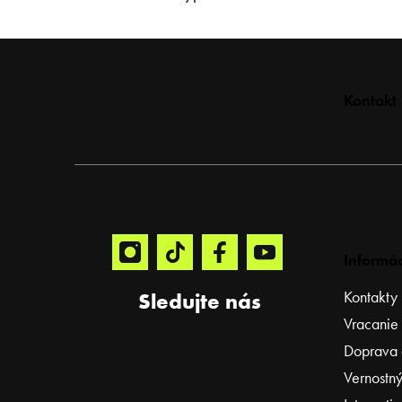
Z
Kontakt
á
p
ä
t
i
e
Informác
Kontakty
Sledujte nás
Vracanie
Doprava 
Vernostný