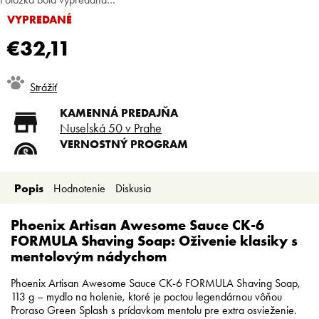
VYPREDANÉ
€32,11
Jednotková
Strážiť
cena:
KAMENNÁ PREDAJŇA
Nuselská 50 v Prahe
VERNOSTNÝ PROGRAM
Registruj sa a ušetri
DOPRAVA ZADARMO
Popis
Hodnotenie
Diskusia
Doprava zadarmo od 80 €
SLICKSTYLE PARTNER
Nízke ceny pre holičov a
Phoenix Artisan Awesome Sauce CK-6
kaderníkov
FORMULA Shaving Soap: Oživenie klasiky s
mentolovým nádychom
Phoenix Artisan Awesome Sauce CK-6 FORMULA Shaving Soap,
113 g – mydlo na holenie, ktoré je poctou legendárnou vôňou
Proraso Green Splash s prídavkom mentolu pre extra osvieženie.