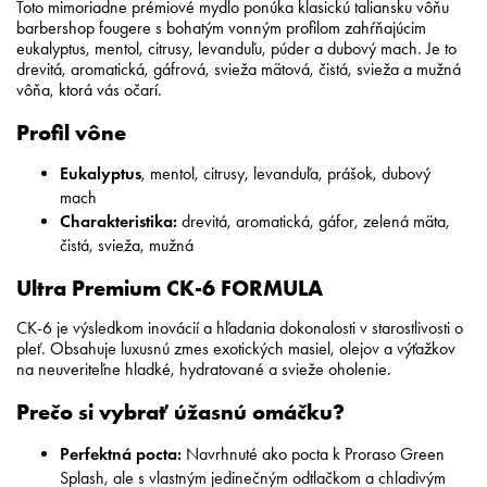
Toto mimoriadne prémiové mydlo ponúka klasickú taliansku vôňu
barbershop fougere s bohatým vonným profilom zahŕňajúcim
eukalyptus, mentol, citrusy, levanduľu, púder a dubový mach. Je to
drevitá, aromatická, gáfrová, svieža mätová, čistá, svieža a mužná
vôňa, ktorá vás očarí.
Profil vône
Eukalyptus
, mentol, citrusy, levanduľa, prášok, dubový
mach
Charakteristika:
drevitá, aromatická, gáfor, zelená mäta,
čistá, svieža, mužná
Ultra Premium CK-6 FORMULA
CK-6 je výsledkom inovácií a hľadania dokonalosti v starostlivosti o
pleť. Obsahuje luxusnú zmes exotických masiel, olejov a výťažkov
na neuveriteľne hladké, hydratované a svieže oholenie.
Prečo si vybrať úžasnú omáčku?
Perfektná pocta:
Navrhnuté ako pocta k Proraso Green
Splash, ale s vlastným jedinečným odtlačkom a chladivým