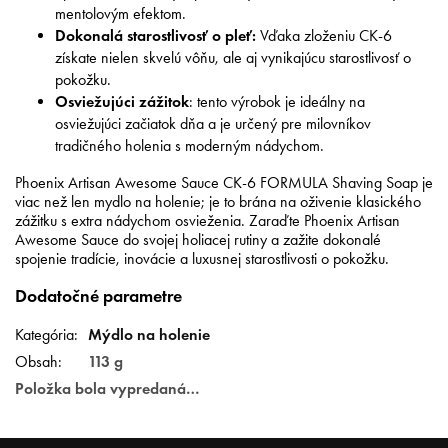
mentolovým efektom.
Dokonalá starostlivosť o pleť:
Vďaka zloženiu CK-6
získate nielen skvelú vôňu, ale aj vynikajúcu starostlivosť o
pokožku.
Osviežujúci zážitok
: tento výrobok je ideálny na
osviežujúci začiatok dňa a je určený pre milovníkov
tradičného holenia s moderným nádychom.
Phoenix Artisan Awesome Sauce CK-6 FORMULA Shaving Soap je
viac než len mydlo na holenie; je to brána na oživenie klasického
zážitku s extra nádychom osvieženia. Zaraďte Phoenix Artisan
Awesome Sauce do svojej holiacej rutiny a zažite dokonalé
spojenie tradície, inovácie a luxusnej starostlivosti o pokožku.
Dodatočné parametre
Kategória
:
Mýdlo na holenie
Obsah
:
113 g
Položka bola vypredaná…
Z