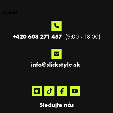
á
p
Kontakt
ä
t
i
e
+420 608 271 457
info
@
slickstyle.sk
Sledujte nás