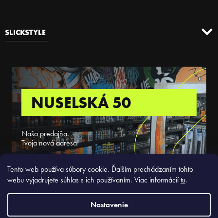
SLICKSTYLE
NUSELSKÁ 50
Naša predajňa.
Tvoja nová adresa!
ZISTIŤ VIAC
Tento web používa súbory cookie. Ďalším prechádzaním tohto
webu vyjadrujete súhlas s ich používaním. Viac informácií
tu
.
Nastavenie
Copyright 2026
Slickstyle.sk
. Všetky práva vyhradené.