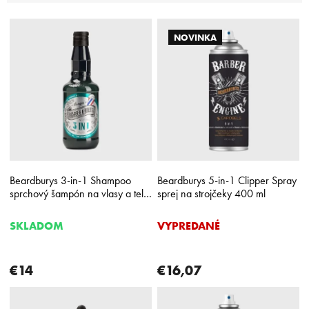
i
V
e
ý
p
NOVINKA
p
r
i
o
s
d
p
u
r
k
o
t
d
o
u
v
k
Beardburys 3-in-1 Shampoo
Beardburys 5-in-1 Clipper Spray
t
sprchový šampón na vlasy a telo
sprej na strojčeky 400 ml
o
330 ml
v
SKLADOM
VYPREDANÉ
€14
€16,07