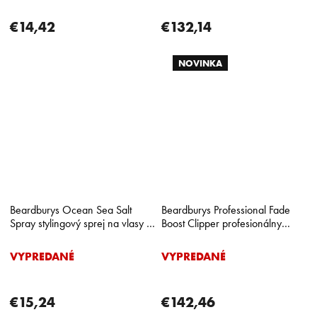
€14,42
€132,14
NOVINKA
Beardburys Ocean Sea Salt
Beardburys Professional Fade
Spray stylingový sprej na vlasy s
Boost Clipper profesionálny
morskou soľou 250 ml
strojček na vlasy
VYPREDANÉ
VYPREDANÉ
€15,24
€142,46