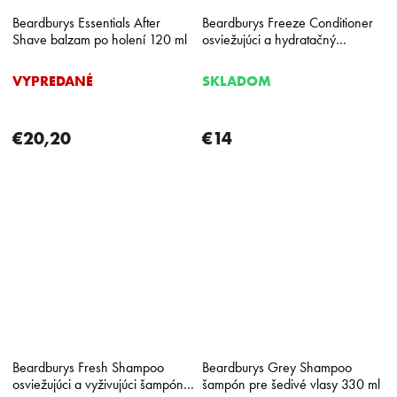
Beardburys Essentials After
Beardburys Freeze Conditioner
Shave balzam po holení 120 ml
osviežujúci a hydratačný
kondicionér na vlasy 330 ml
VYPREDANÉ
SKLADOM
€20,20
€14
Beardburys Fresh Shampoo
Beardburys Grey Shampoo
osviežujúci a vyživujúci šampón
šampón pre šedivé vlasy 330 ml