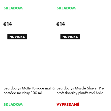
na vlasy 330 ml
SKLADOM
SKLADOM
€14
€14
NOVINKA
NOVINKA
Beardburys Matte Pomade matná
Beardburys Muscle Shaver Pre
pomáda na vlasy 100 ml
profesionálny planžetový holiaci
strojček
SKLADOM
VYPREDANÉ