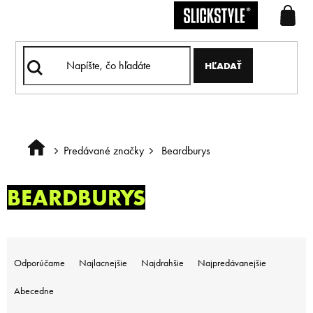
Prejsť
na
obsah
HĽADAŤ
Predávané značky
Beardburys
Domov
BEARDBURYS
R
a
Odporúčame
Najlacnejšie
Najdrahšie
Najpredávanejšie
d
e
Abecedne
n