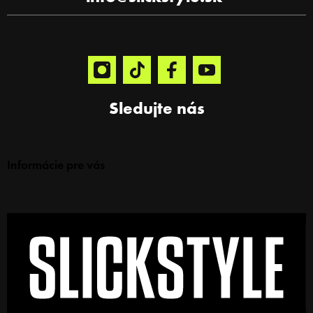
u
Sledujte nás
Informácie pre vás