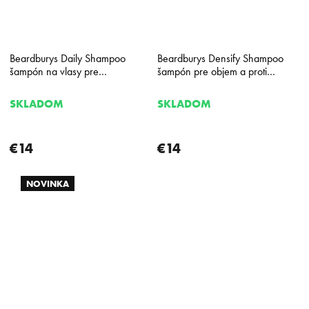
Beardburys Daily Shampoo
Beardburys Densify Shampoo
šampón na vlasy pre
šampón pre objem a proti
každodenné použitie 330 ml
vypadávaniu vlasov 330 ml
SKLADOM
SKLADOM
€14
€14
NOVINKA