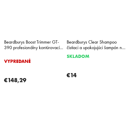
Beardburys Boost Trimmer GT-
Beardburys Clear Shampoo
390 profesionálny kontúrovací
čistiaci a upokojujúci šampón na
strojček
vlasy 330 ml
SKLADOM
Priemerné
VYPREDANÉ
hodnotenie
produktu
je
€14
€148,29
5,0
z
5
hviezdičiek.