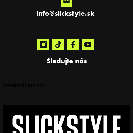
v
ý
info
@
slickstyle.sk
p
i
s
u
Sledujte nás
Informácie pre vás