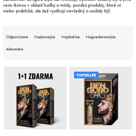
cestu ikonou v oblasti hudby a módy, ponúka produkty, ktoré sú
nielen praktické, ale tiež vystihujú nevšedný a osobitý štýl.
R
a
Odporúčame
Najlacnejšie
Najdrahšie
Najpredávanejšie
d
e
Abecedne
n
i
V
e
ý
p
TOPSELLER
p
r
i
o
s
d
p
u
r
k
o
t
d
o
u
v
k