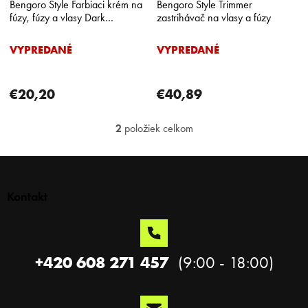
Bengoro Style Farbiaci krém na
Bengoro Style Trimmer
t
fúzy, fúzy a vlasy Dark
zastrihávač na vlasy a fúzy
o
Brown/Tmavo hnedá AKCIA
v
1+1 ZADARMO
VYPREDANÉ
VYPREDANÉ
€20,20
€40,89
2
položiek celkom
O
v
l
Z
á
á
d
p
Kontakt
a
ä
c
t
i
i
e
p
e
+420 608 271 457
r
v
k
y