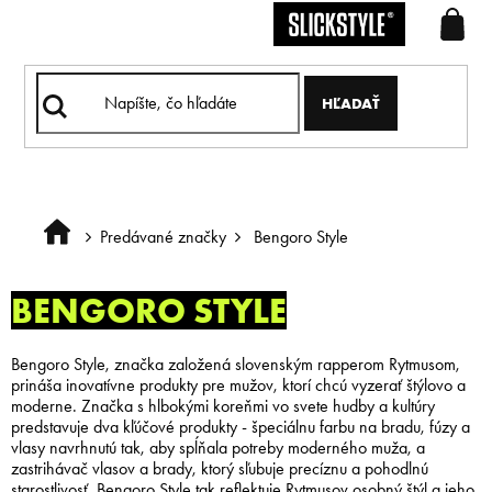
Prejsť
na
obsah
HĽADAŤ
Predávané značky
Bengoro Style
Domov
BENGORO STYLE
Bengoro Style, značka založená slovenským rapperom Rytmusom,
prináša inovatívne produkty pre mužov, ktorí chcú vyzerať štýlovo a
moderne. Značka s hlbokými koreňmi vo svete hudby a kultúry
predstavuje dva kľúčové produkty - špeciálnu farbu na bradu, fúzy a
vlasy navrhnutú tak, aby spĺňala potreby moderného muža, a
zastrihávač vlasov a brady, ktorý sľubuje precíznu a pohodlnú
starostlivosť. Bengoro Style tak reflektuje Rytmusov osobný štýl a jeho